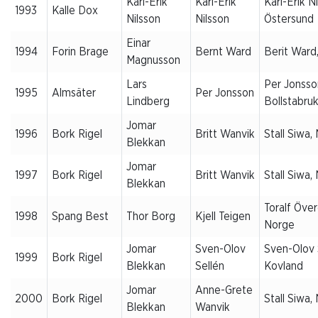
Karl-Erik
Karl-Erik
Karl-Erik Ni
1993
Kalle Dox
Nilsson
Nilsson
Östersund
Einar
1994
Forin Brage
Bernt Ward
Berit Ward,
Magnusson
Lars
Per Jonsso
1995
Almsäter
Per Jonsson
Lindberg
Bollstabru
Jomar
1996
Bork Rigel
Britt Wanvik
Stall Siwa,
Blekkan
Jomar
1997
Bork Rigel
Britt Wanvik
Stall Siwa,
Blekkan
Toralf Över
1998
Spang Best
Thor Borg
Kjell Teigen
Norge
Jomar
Sven-Olov
Sven-Olov 
1999
Bork Rigel
Blekkan
Sellén
Kovland
Jomar
Anne-Grete
2000
Bork Rigel
Stall Siwa,
Blekkan
Wanvik