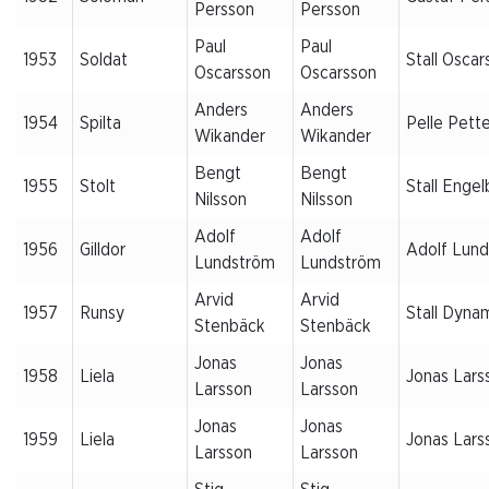
Persson
Persson
Paul
Paul
1953
Soldat
Stall Oscar
Oscarsson
Oscarsson
Anders
Anders
1954
Spilta
Pelle Pett
Wikander
Wikander
Bengt
Bengt
1955
Stolt
Stall Engel
Nilsson
Nilsson
Adolf
Adolf
1956
Gilldor
Adolf Lun
Lundström
Lundström
Arvid
Arvid
1957
Runsy
Stall Dyna
Stenbäck
Stenbäck
Jonas
Jonas
1958
Liela
Jonas Lars
Larsson
Larsson
Jonas
Jonas
1959
Liela
Jonas Lars
Larsson
Larsson