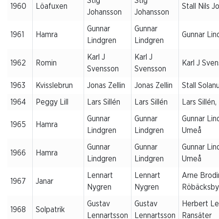
Stig
Stig
1960
Löafuxen
Stall Nils J
Johansson
Johansson
Gunnar
Gunnar
1961
Hamra
Gunnar Lin
Lindgren
Lindgren
Karl J
Karl J
1962
Romin
Karl J Sve
Svensson
Svensson
1963
Kvisslebrun
Jonas Zellin
Jonas Zellin
Stall Sola
1964
Peggy Lill
Lars Sillén
Lars Sillén
Lars Sillén,
Gunnar
Gunnar
Gunnar Lin
1965
Hamra
Lindgren
Lindgren
Umeå
Gunnar
Gunnar
Gunnar Lin
1966
Hamra
Lindgren
Lindgren
Umeå
Lennart
Lennart
Arne Brodi
1967
Janar
Nygren
Nygren
Röbäcksby
Gustav
Gustav
Herbert Le
1968
Solpatrik
Lennartsson
Lennartsson
Ransäter