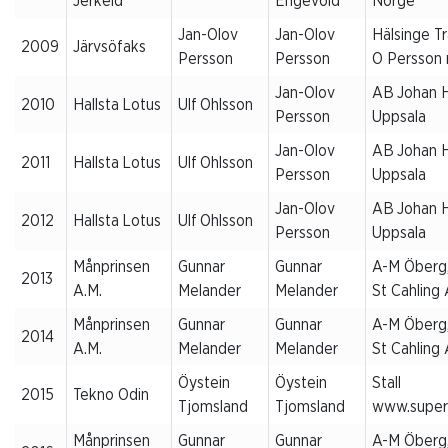
Jerkeld
Engevold
Norge
Jan-Olov
Jan-Olov
Hälsinge T
2009
Järvsöfaks
Persson
Persson
O Persson 
Jan-Olov
AB Johan 
2010
Hallsta Lotus
Ulf Ohlsson
Persson
Uppsala
Jan-Olov
AB Johan 
2011
Hallsta Lotus
Ulf Ohlsson
Persson
Uppsala
Jan-Olov
AB Johan 
2012
Hallsta Lotus
Ulf Ohlsson
Persson
Uppsala
Månprinsen
Gunnar
Gunnar
A-M Öberg
2013
A.M.
Melander
Melander
St Cahling
Månprinsen
Gunnar
Gunnar
A-M Öberg
2014
A.M.
Melander
Melander
St Cahling
Öystein
Öystein
Stall
2015
Tekno Odin
Tjomsland
Tjomsland
www.supert
Månprinsen
Gunnar
Gunnar
A-M Öberg