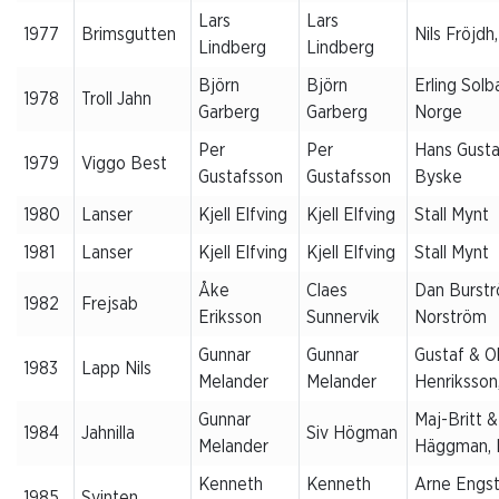
Lars
Lars
1977
Brimsgutten
Nils Fröjdh
Lindberg
Lindberg
Björn
Björn
Erling Solb
1978
Troll Jahn
Garberg
Garberg
Norge
Per
Per
Hans Gusta
1979
Viggo Best
Gustafsson
Gustafsson
Byske
1980
Lanser
Kjell Elfving
Kjell Elfving
Stall Mynt
1981
Lanser
Kjell Elfving
Kjell Elfving
Stall Mynt
Åke
Claes
Dan Burst
1982
Frejsab
Eriksson
Sunnervik
Norström
Gunnar
Gunnar
Gustaf & Ol
1983
Lapp Nils
Melander
Melander
Henriksson
Gunnar
Maj-Britt &
1984
Jahnilla
Siv Högman
Melander
Häggman, 
Kenneth
Kenneth
Arne Engs
1985
Svinten