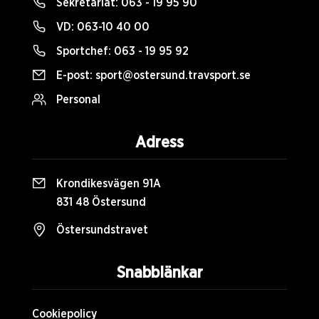
Sekretariat:
063 - 19 95 90
VD:
063-10 40 00
Sportchef:
063 - 19 95 92
E-post:
sport@ostersund.travsport.se
Personal
Adress
Krondikesvägen 91A
831 48 Östersund
Östersundstravet
Snabblänkar
Cookiepolicy