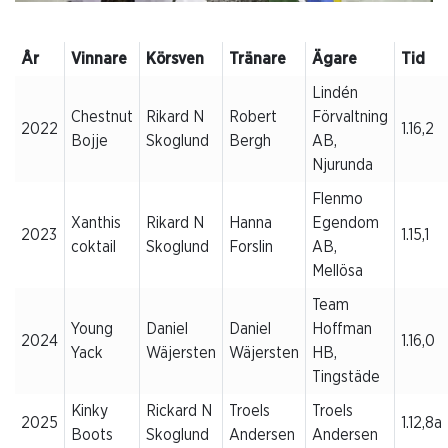
År
Vinnare
Körsven
Tränare
Ägare
Tid
Lindén
Chestnut
Rikard N
Robert
Förvaltning
2022
1.16,2
Bojje
Skoglund
Bergh
AB,
Njurunda
Flenmo
Xanthis
Rikard N
Hanna
Egendom
2023
1.15,1
coktail
Skoglund
Forslin
AB,
Mellösa
Team
Young
Daniel
Daniel
Hoffman
2024
1.16,0
Yack
Wäjersten
Wäjersten
HB,
Tingstäde
Kinky
Rickard N
Troels
Troels
2025
1.12,8a
Boots
Skoglund
Andersen
Andersen