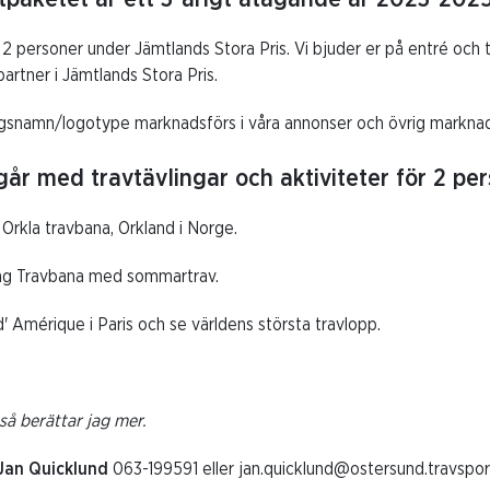
2 personer under Jämtlands Stora Pris. Vi bjuder er på entré och 
rtner i Jämtlands Stora Pris.
agsnamn/logotype marknadsförs i våra annonser och övrig marknad
år med travtävlingar och aktiviteter för 2 pers
Orkla travbana, Orkland i Norge.
ng Travbana med sommartrav.
' Amérique i Paris och se världens största travlopp.
så berättar jag mer.
Jan Quicklund
063-199591 eller jan.quicklund@ostersund.travspor