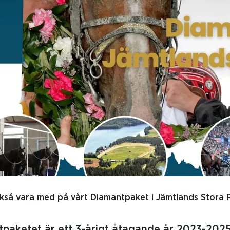
ckså vara med på vårt Diamantpaket i Jämtlands Stora Pr
paketet är ett 3-årigt åtagande år 2023-2025