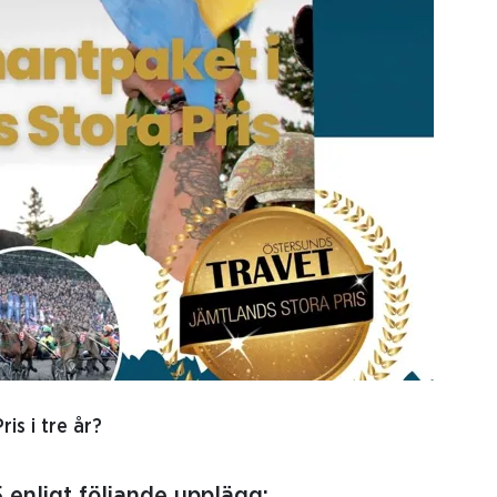
is i tre år?
 enligt följande upplägg: