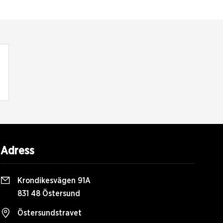
Adress
Krondikesvägen 91A
831 48 Östersund
Östersundstravet