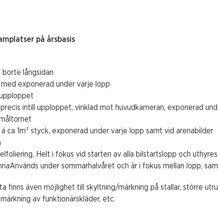
amplatser på årsbasis
t borte långsidan
m med exponerad under varje lopp
 upploppet
 precis intill upploppet, vinklad mot huvudkameran, exponerad und
 måltornet
r á ca 1m² styck, exponerad under varje lopp samt vid arenabilder
n
elfoliering. Helt i fokus vid starten av alla bilstartslopp och uthyre
naAnvänds under sommarhalvåret och är i fokus mellan lopp, samt 
a finns även möjlighet till skyltning/märkning på stallar, större ut
 märkning av funktionärskläder, etc.