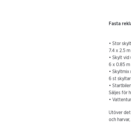
Fasta rekl
• Stor skyl
7.4 x 2.5 
• Skylt vid
6 x 0.85 m
• Skyltmix
6 st skylta
• Startbile
Säljes för h
• Vattentun
Utöver dett
och harvar,