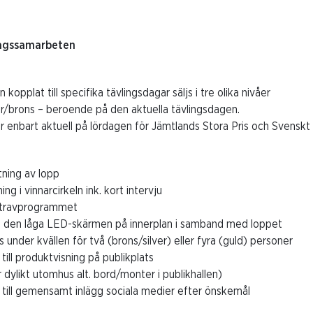
agssamarbeten
kopplat till specifika tävlingsdagar säljs i tre olika nivåer
er/brons – beroende på den aktuella tävlingsdagen.
r enbart aktuell på lördagen för Jämtlands Stora Pris och Svenskt
ning av lopp
ing i vinnarcirkeln ink. kort intervju
 travprogrammet
 den låga LED-skärmen på innerplan i samband med loppet
s under kvällen för två (brons/silver) eller fyra (guld) personer
 till produktvisning på publikplats
ler dylikt utomhus alt. bord/monter i publikhallen)
 till gemensamt inlägg sociala medier efter önskemål