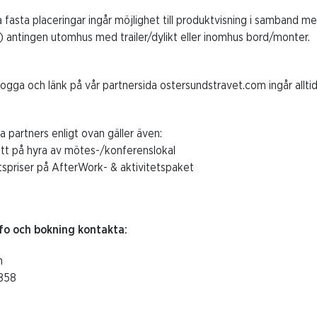
ga fasta placeringar ingår möjlighet till produktvisning i samband 
) antingen utomhus med trailer/dylikt eller inomhus bord/monter.
ogga och länk på vår partnersida ostersundstravet.com ingår allti
a partners enligt ovan gäller även:
tt på hyra av mötes-/konferenslokal
spriser på AfterWork- & aktivitetspaket
fo och bokning kontakta:
n
858