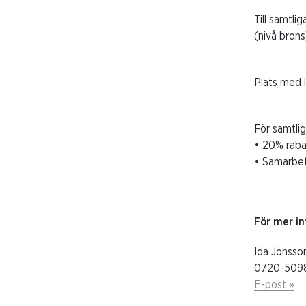
Till samtli
(nivå brons
Plats med l
För samtlig
• 20% raba
• Samarbet
För mer in
Ida Jonsso
0720-509
E-post »