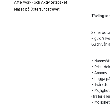
Afterwork- och Aktivitetspaket
Mässa på Östersundstravet
Tävlingsd
Samarbeten 
– guld/silv
Guldnivån ä
• Namnsätt
• Prisutdeln
• Annons i
• Logga på
• Tvårätter
• Möjlighet
(trailer el
• Möjlighet