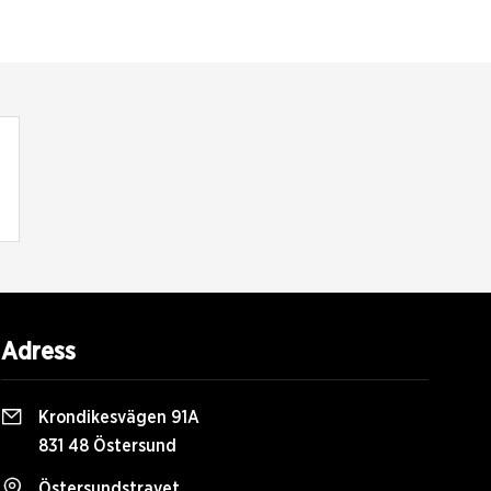
Adress
Krondikesvägen 91A
831 48 Östersund
Östersundstravet