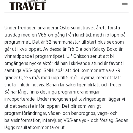
Under fredagen arrangerar Östersundstravet årets första
travdag med en V65-omgång från lunchtid, med nio lopp på
programmet. Det är 52 hemmahästar till start plus sex som
går ut i kvalloppet. Av dessa är Trö Ole och Kalaxy Boko är
vinnartippade i programtipset. Ulf Ohlsson ser ut att bli
omgångens nyckelaktör då han i skrivande stund är favorit i
samtliga V65-lopp. SMHI spår att det kommer att vara -9
grader C, 2-3 m/s med upp till 5 m/s i byarna, med ett lätt
snöfall inledningsvis. Banan lär säkerligen bli lätt och frusen.
Så här långt finns det inga programförändringar
inrapporterade. Under morgonen på tävlingsdagen lägger vi
ut det senaste inför loppen. Det blir som vanligt
programförändringar, väder- och banprognos, vagn- och
balansinformation, intervjuer, V65-analys – och förslag. Sedan
läggs resultatkommentarer ut.