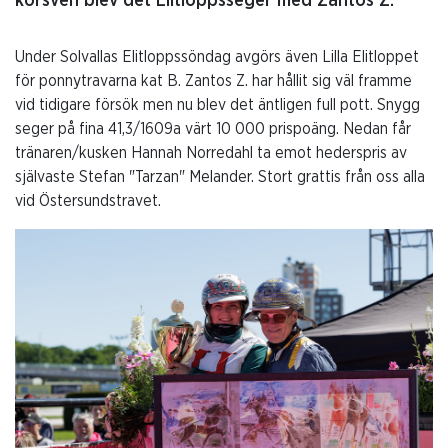
körsven blev det Elitloppsseger med Zantos Z.
Under Solvallas Elitloppssöndag avgörs även Lilla Elitloppet
för ponnytravarna kat B. Zantos Z. har hållit sig väl framme
vid tidigare försök men nu blev det äntligen full pott. Snygg
seger på fina 41,3/1609a värt 10 000 prispoäng. Nedan får
tränaren/kusken Hannah Norredahl ta emot hederspris av
självaste Stefan "Tarzan" Melander. Stort grattis från oss alla
vid Östersundstravet.