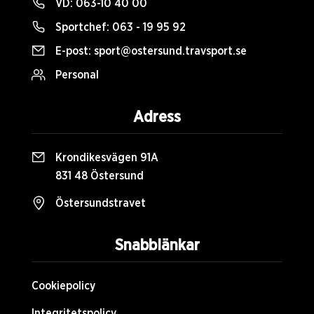
VD:
063-10 40 00
Sportchef:
063 - 19 95 92
E-post:
sport@ostersund.travsport.se
Personal
Adress
Krondikesvägen 91A
831 48 Östersund
Östersundstravet
Snabblänkar
Cookiepolicy
Integritetspolicy