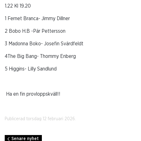
1.22 Kl 19.20
1 Fernet Branca- Jimmy Dillner
2 Bobo H.B -Pär Pettersson
3 Madonna Boko- Josefin Svärdfeldt
4The Big Bang- Thommy Enberg
5 Higgins- Lilly Sandlund
Ha en fin provloppskväll!!
Publicerad torsdag 12 februari 2026.
Senare nyhet