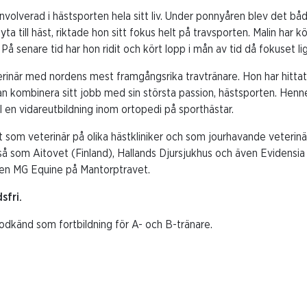
 involverad i hästsporten hela sitt liv. Under ponnyåren blev det b
a till häst, riktade hon sitt fokus helt på travsporten. Malin har kö
. På senare tid har hon ridit och kört lopp i mån av tid då fokuset l
rinär med nordens mest framgångsrika travtränare. Hon har hittat
n kombinera sitt jobb med sin största passion, hästsporten. Henne
l en vidareutbildning inom ortopedi på sporthästar.
t som veterinär på olika hästkliniker och som jourhavande veterinä
 så som Aitovet (Finland), Hallands Djursjukhus och även Evidensia
ken MG Equine på Mantorptravet.
sfri.
odkänd som fortbildning för A- och B-tränare.