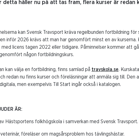
 detta håller nu på att tas fram, flera kurser är redan 
melserna kan Svensk Travsport kräva regelbunden fortbildning för 
sen inför 2026 krävs att man har genomfört minst en av kurserna. 
 med licens tagen 2022 eller tidigare. Påminnelser kommer att gå ut
 genomfört någon fortbildningskurs.
an kan välja en fortbildning, finns samlad på
travskola.se
. Kurska
 och redan nu finns kurser och föreläsningar att anmäla sig till. Den
igitala, men exempelvis Till Start ingår också i katalogen.
JUDER ÄR:
av Hästsportens folkhögskola i samverkan med Svensk Travsport
d veterinär, föreläser om magsårsproblem hos tävlingshästar.