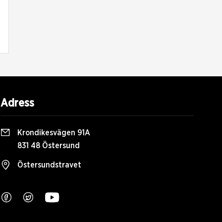
Adress
Krondikesvägen 91A
831 48 Östersund
Östersundstravet