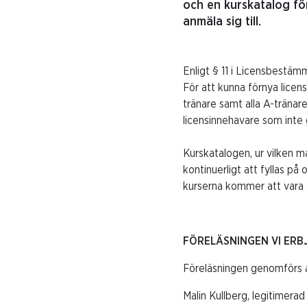
och en kurskatalog för
anmäla sig till.
Enligt § 11 i Licensbestäm
För att kunna förnya licen
tränare samt alla A-tränare
licensinnehavare som inte
Kurskatalogen, ur vilken m
kontinuerligt att fyllas på
kurserna kommer att vara d
FÖRELÄSNINGEN VI ERB
Föreläsningen genomförs 
Malin Kullberg, legitimera