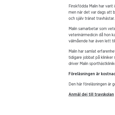
Finskfödda Malin har varit
men när det var dags att byt
och själv tränat travhästar
Malin samarbetar som vete
veterinärmedicin då hon ka
välmående har även lett til
Malin har samlat erfarenhe
tidigare jobbat på kliniker
driver Malin
sporthästklini
Föreläsningen är kostnad
Den här föreläsningen är g
Anmäl dej till travskolan