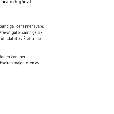
klara och går att
samtliga licensinnehavare.
Kravet gäller samtliga B-
 i slutet av året till de
talogen kommer
 absoluta majoriteten av
.