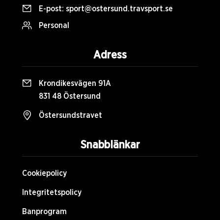
E-post:
sport@ostersund.travsport.se
Personal
Adress
Krondikesvägen 91A
831 48 Östersund
Östersundstravet
Snabblänkar
Cookiepolicy
Integritetspolicy
Banprogram