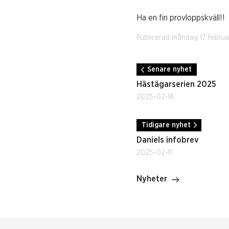
Ha en fin provloppskväll!!
Publicerad måndag 17 februa
Senare nyhet
Hästägarserien 2025
2025-02-18
Tidigare nyhet
Daniels infobrev
2025-02-11
Nyheter