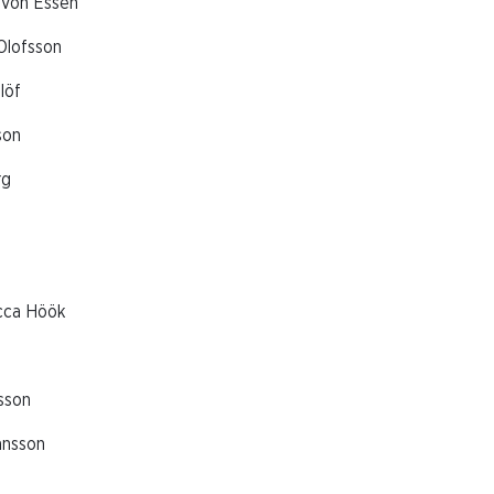
 Von Essen
Olofsson
löf
son
rg
cca Höök
sson
ansson