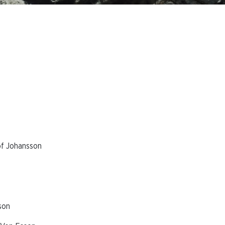
of Johansson
son