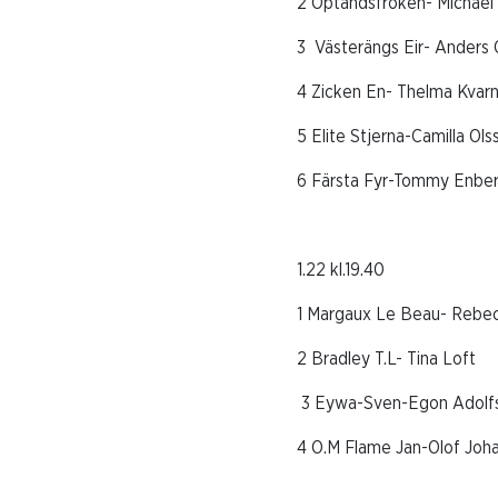
2 Optandsfröken- Michael
3
Västerängs Eir- Anders 
4 Zicken En- Thelma Kvarn
5 Elite Stjerna-Camilla Ols
6 Färsta Fyr-Tommy Enbe
1.22 kl.19.40
1 Margaux Le Beau- Rebe
2 Bradley T.L- Tina Loft
3 Eywa-Sven-Egon Adolf
4 O.M Flame Jan-Olof Joh