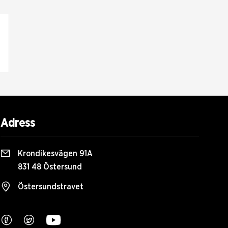
Adress
Krondikesvägen 91A
831 48 Östersund
Östersundstravet