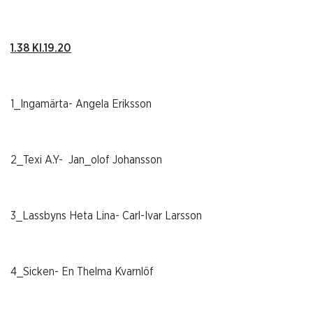
1.38 Kl.19.20
1_Ingamärta- Angela Eriksson
2_Texi A.Y-
Jan_olof Johansson
3_Lassbyns Heta Lina- Carl-Ivar Larsson
4_Sicken- En Thelma Kvarnlöf