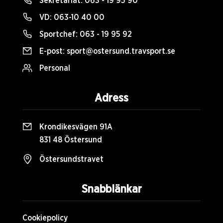
Sekretariat:
063 - 19 95 90
VD:
063-10 40 00
Sportchef:
063 - 19 95 92
E-post:
sport@ostersund.travsport.se
Personal
Adress
Krondikesvägen 91A
831 48 Östersund
Östersundstravet
Snabblänkar
Cookiepolicy