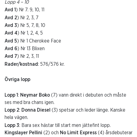
Lopp 4 – 10
Avd 1
) Nr 7. 9, 10, 11
Avd 2
) Nr 2, 3, 7
Avd 3
) Nr 5, 7, 8, 10
Avd 4
) Nr 1, 2, 4, 5
Avd 5
) Nr 1 Cherokee Face
Avd 6
) Nr 13 Blixen
Avd 7
) Nr 2, 3, 11
Rader/kostnad
: 576/576 kr.
Övriga lopp
Lopp 1
:
Neymar Boko
(7) vann direkt i debuten och måste
ses med bra chans igen.
Lopp 2
:
Donna Diesel
(3) spetsar och leder länge. Kanske
hela vägen.
Lopp 3
: Bara sex hästar till start men jättefint lopp.
Kingslayer Pellini
(2) och
No Limit Express
(4) årsdebuterar