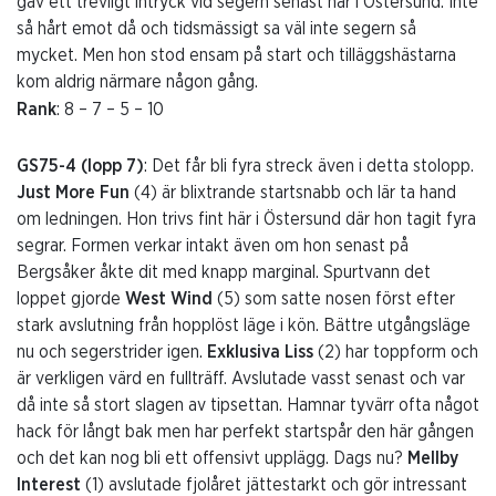
gav ett trevligt intryck vid segern senast här i Östersund. Inte
så hårt emot då och tidsmässigt sa väl inte segern så
mycket. Men hon stod ensam på start och tilläggshästarna
kom aldrig närmare någon gång.
Rank
: 8 – 7 – 5 – 10
GS75-4 (lopp 7)
: Det får bli fyra streck även i detta stolopp.
Just More Fun
(4) är blixtrande startsnabb och lär ta hand
om ledningen. Hon trivs fint här i Östersund där hon tagit fyra
segrar. Formen verkar intakt även om hon senast på
Bergsåker åkte dit med knapp marginal. Spurtvann det
loppet gjorde
West Wind
(5) som satte nosen först efter
stark avslutning från hopplöst läge i kön. Bättre utgångsläge
nu och segerstrider igen.
Exklusiva Liss
(2) har toppform och
är verkligen värd en fullträff. Avslutade vasst senast och var
då inte så stort slagen av tipsettan. Hamnar tyvärr ofta något
hack för långt bak men har perfekt startspår den här gången
och det kan nog bli ett offensivt upplägg. Dags nu?
Mellby
Interest
(1) avslutade fjolåret jättestarkt och gör intressant