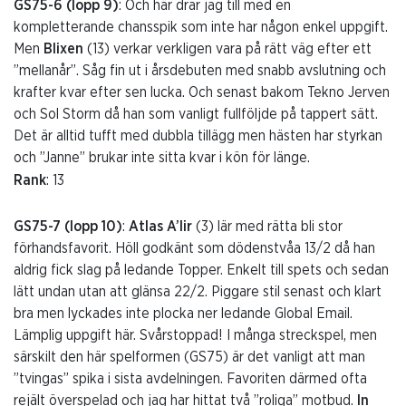
GS75-6 (lopp 9)
: Och här drar jag till med en
kompletterande chansspik som inte har någon enkel uppgift.
Men
Blixen
(13) verkar verkligen vara på rätt väg efter ett
”mellanår”. Såg fin ut i årsdebuten med snabb avslutning och
krafter kvar efter sen lucka. Och senast bakom Tekno Jerven
och Sol Storm då han som vanligt fullföljde på tappert sätt.
Det är alltid tufft med dubbla tillägg men hästen har styrkan
och ”Janne” brukar inte sitta kvar i kön för länge.
Rank
: 13
GS75-7 (lopp 10)
:
Atlas A’lir
(3) lär med rätta bli stor
förhandsfavorit. Höll godkänt som dödenstvåa 13/2 då han
aldrig fick slag på ledande Topper. Enkelt till spets och sedan
lätt undan utan att glänsa 22/2. Piggare stil senast och klart
bra men lyckades inte plocka ner ledande Global Email.
Lämplig uppgift här. Svårstoppad! I många streckspel, men
särskilt den här spelformen (GS75) är det vanligt att man
”tvingas” spika i sista avdelningen. Favoriten därmed ofta
rejält överspelad och jag har hittat två ”roliga” motbud.
In