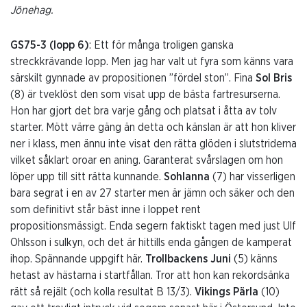
Jönehag.
GS75-3 (lopp 6)
: Ett för många troligen ganska
streckkrävande lopp. Men jag har valt ut fyra som känns vara
särskilt gynnade av propositionen ”fördel ston”. Fina
Sol Bris
(8) är tveklöst den som visat upp de bästa fartresurserna.
Hon har gjort det bra varje gång och platsat i åtta av tolv
starter. Mött värre gäng än detta och känslan är att hon kliver
ner i klass, men ännu inte visat den rätta glöden i slutstriderna
vilket såklart oroar en aning. Garanterat svårslagen om hon
löper upp till sitt rätta kunnande.
Sohlanna
(7) har visserligen
bara segrat i en av 27 starter men är jämn och säker och den
som definitivt står bäst inne i loppet rent
propositionsmässigt. Enda segern faktiskt tagen med just Ulf
Ohlsson i sulkyn, och det är hittills enda gången de kamperat
ihop. Spännande uppgift här.
Trollbackens Juni
(5) känns
hetast av hästarna i startfållan. Tror att hon kan rekordsänka
rätt så rejält (och kolla resultat B 13/3).
Vikings Pärla
(10)