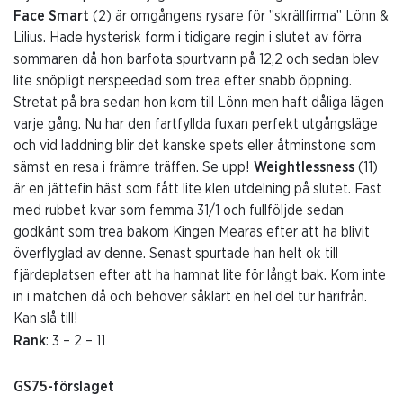
Face Smart
(2) är omgångens rysare för ”skrällfirma” Lönn &
Lilius. Hade hysterisk form i tidigare regin i slutet av förra
sommaren då hon barfota spurtvann på 12,2 och sedan blev
lite snöpligt nerspeedad som trea efter snabb öppning.
Stretat på bra sedan hon kom till Lönn men haft dåliga lägen
varje gång. Nu har den fartfyllda fuxan perfekt utgångsläge
och vid laddning blir det kanske spets eller åtminstone som
sämst en resa i främre träffen. Se upp!
Weightlessness
(11)
är en jättefin häst som fått lite klen utdelning på slutet. Fast
med rubbet kvar som femma 31/1 och fullföljde sedan
godkänt som trea bakom Kingen Mearas efter att ha blivit
överflyglad av denne. Senast spurtade han helt ok till
fjärdeplatsen efter att ha hamnat lite för långt bak. Kom inte
in i matchen då och behöver såklart en hel del tur härifrån.
Kan slå till!
Rank
: 3 – 2 – 11
GS75-förslaget