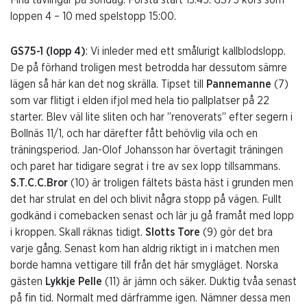
Fina tävlingar på söndag. Första start 13:45. GS75 körs som
loppen 4 – 10 med spelstopp 15:00.
GS75-1 (lopp 4)
: Vi inleder med ett smålurigt kallblodslopp.
De på förhand troligen mest betrodda har dessutom sämre
lägen så här kan det nog skrälla. Tipset till
Pannemanne
(7)
som var flitigt i elden ifjol med hela tio pallplatser på 22
starter. Blev väl lite sliten och har ”renoverats” efter segern i
Bollnäs 11/1, och har därefter fått behövlig vila och en
träningsperiod. Jan-Olof Johansson har övertagit träningen
och paret har tidigare segrat i tre av sex lopp tillsammans.
S.T.C.C.Bror
(10) är troligen fältets bästa häst i grunden men
det har strulat en del och blivit några stopp på vägen. Fullt
godkänd i comebacken senast och lär ju gå framåt med lopp
i kroppen. Skall räknas tidigt.
Slotts Tore
(9) gör det bra
varje gång. Senast kom han aldrig riktigt in i matchen men
borde hamna vettigare till från det här smygläget. Norska
gästen
Lykkje Pelle
(11) är jämn och säker. Duktig tvåa senast
på fin tid. Normalt med därframme igen. Nämner dessa men