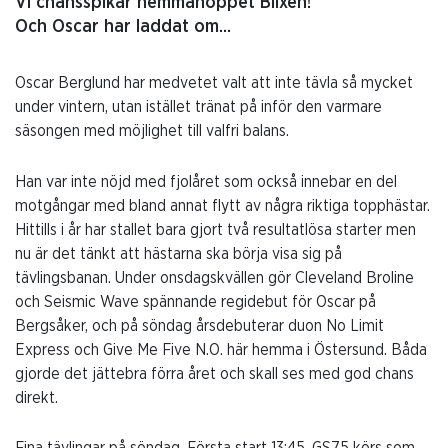
Vi chansspikar hemmahoppet Blixen!
Och Oscar har laddat om...
Oscar Berglund har medvetet valt att inte tävla så mycket
under vintern, utan istället tränat på inför den varmare
säsongen med möjlighet till valfri balans.
Han var inte nöjd med fjolåret som också innebar en del
motgångar med bland annat flytt av några riktiga topphästar.
Hittills i år har stallet bara gjort två resultatlösa starter men
nu är det tänkt att hästarna ska börja visa sig på
tävlingsbanan. Under onsdagskvällen gör Cleveland Broline
och Seismic Wave spännande regidebut för Oscar på
Bergsåker, och på söndag årsdebuterar duon No Limit
Express och Give Me Five N.O. här hemma i Östersund. Båda
gjorde det jättebra förra året och skall ses med god chans
direkt.