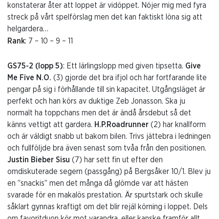
konstaterar åter att loppet är vidöppet. Nöjer mig med fyra
streck på vårt spelförslag men det kan faktiskt löna sig att
helgardera…
Rank
: 7 – 10 – 9 – 11
GS75-2 (lopp 5)
: Ett lärlingslopp med given tipsetta.
Give
Me Five N.O.
(3) gjorde det bra ifjol och har fortfarande lite
pengar på sig i förhållande till sin kapacitet. Utgångsläget är
perfekt och han körs av duktige Zeb Jonasson. Ska ju
normalt ha toppchans men det är ändå årsdebut så det
känns vettigt att gardera.
H.P.Roadrunner
(2) har knallform
och är väldigt snabb ut bakom bilen. Trivs jättebra i ledningen
och fullföljde bra även senast som tvåa från den positionen.
Justin Bieber Sisu
(7) har sett fin ut efter den
omdiskuterade segern (passgång) på Bergsåker 10/1. Blev ju
en ”snackis” men det många då glömde var att hästen
svarade för en makalös prestation. Är spurtstark och skulle
såklart gynnas kraftigt om det blir rejäl körning i loppet. Dels
om favoritduon kör mot varandra, eller kanske framför allt