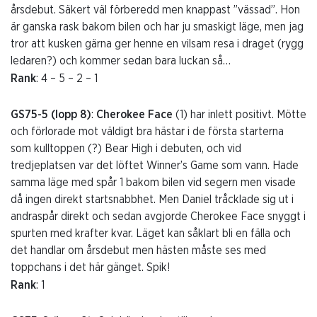
årsdebut. Säkert väl förberedd men knappast ”vässad”. Hon
är ganska rask bakom bilen och har ju smaskigt läge, men jag
tror att kusken gärna ger henne en vilsam resa i draget (rygg
ledaren?) och kommer sedan bara luckan så…
Rank
: 4 – 5 – 2 – 1
GS75-5 (lopp 8)
:
Cherokee Face
(1) har inlett positivt. Mötte
och förlorade mot väldigt bra hästar i de första starterna
som kulltoppen (?) Bear High i debuten, och vid
tredjeplatsen var det löftet Winner’s Game som vann. Hade
samma läge med spår 1 bakom bilen vid segern men visade
då ingen direkt startsnabbhet. Men Daniel tråcklade sig ut i
andraspår direkt och sedan avgjorde Cherokee Face snyggt i
spurten med krafter kvar. Läget kan såklart bli en fälla och
det handlar om årsdebut men hästen måste ses med
toppchans i det här gänget. Spik!
Rank
: 1