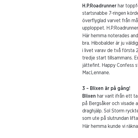
H.P.Roadrunner
har toppf
startsnabbe 7-ringen körd
överflyglad varvet från må
upploppet. H.P.Roadrunner 
Här hemma noterades andr
bra. Hibobalder är ju väldig
i livet varav de två första
tredje start tillsammans. 
jättefint. Happy Confess s
MacLennane.
3 – Blixen är på gång!
Blixen
har varit ifrån ett
på Bergsåker och visade at
draghjälp. Sol Storm ryck
som ute på slutrundan lifta
Här hemma kunde vi räkna i