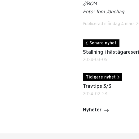
//BOM
Foto: Tom Jönehag
Publicerad måndag 4 mars 2
Senare nyhet
Ställning i hästägareser
2024-03-05
Tidigare nyhet
Travtips 3/3
2024-02-28
Nyheter