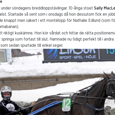
re
under söndagens breddloppstävlingar. 10-åriga stoet
Sally MacL
elst. Startade så sent som i onsdags då hon dessutom fick en job
e knappt men säkert i ett montélopp för Nathalie Edlund (som för
mmabanan).
t riktigt kuskämne. Hon kör vårdat och hittar de rätta positionern
 springa som fortast till slut. Hamnade nu tidigt perfekt till i and
 som sedan spurtade till enkel seger.