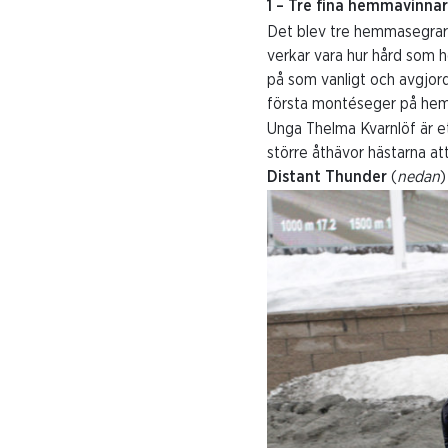
1 – Tre fina hemmavinna
Det blev tre hemmasegrar 
verkar vara hur hård som h
på som vanligt och avgjord
första montéseger på he
Unga Thelma Kvarnlöf är et
större åthävor hästarna att
Distant Thunder
(
nedan
)