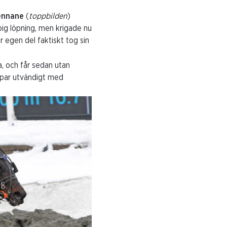
ennane
(
toppbilden
)
big löpning, men krigade nu
 egen del faktiskt tog sin
a, och får sedan utan
ra par utvändigt med