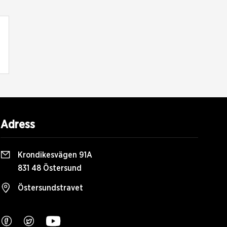
Adress
Krondikesvägen 91A
831 48 Östersund
Östersundstravet