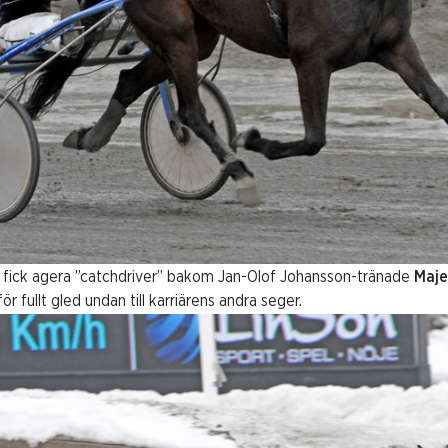
 fick agera ”catchdriver” bakom Jan-Olof Johansson-tränade
Maje
r fullt gled undan till karriärens andra seger.