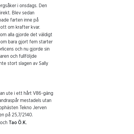
rgsåker i onsdags. Den
irekt. Blev sedan
pade farten inne på
ott om krafter kvar.
om alla gjorde det väldigt
o som bara gjort fem starter
örlicens och nu gjorde sin
aren och fullföljde
te stort slagen av Sally
han ute i ett hårt V86-gäng
i andraspår mestadels utan
topphästen Tekno Jerven
sen på 25,7/2140.
och
Tao Ö.K.