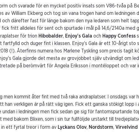
orm och svarade för en mycket positiv insats som V86-tvåa på Be
es av William Ekberg och tog sin vana trogen hand om ledningen d
l och därefter fast för länge bakom den nya ledaren som helt tap
fick fritt alldeles för sent och spurtade i mål på 14,6/2140a med g
aplatser för trion
Hibobalder
,
Enjoy’s Gala
och
Happy Confess
s
t fartfylld och duger fint i klassen. Enjoy’s Gala är ett 10-årigt st
 2018 (!). Återfinns numera hos Marlene Tyskling som precis tagit k
Enjoy’s Gala gjorde det mesta av grovjobbet själv utvändigt om led
tretade på berömvärt för Angela Eriksson i montéloppet och var in
 tag men kommit åter fint med två raka andraplatser. I onsdags var 
t han verkligen är på rätt väg igen. Fick ett ganska stökigt lopp 
te undan i ledningen men fick sedan ge sig för fantomspurtande 
t med bakom Blixen, som i sin tur fullföljde urstarkt till tredjeplat
n ett fyrtal treor i form av
Lyckans Olov
,
Nordstorm
,
Virvelvind