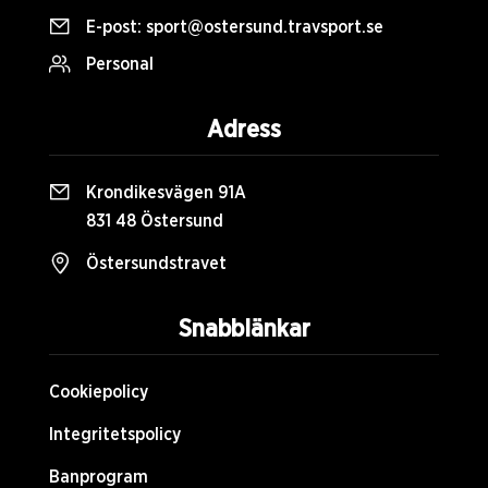
E-post:
sport@ostersund.travsport.se
Personal
Adress
Krondikesvägen 91A
831 48 Östersund
Östersundstravet
Snabblänkar
Cookiepolicy
Integritetspolicy
Banprogram