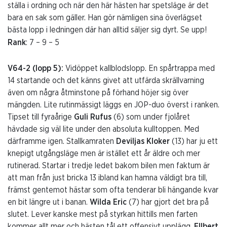
ställa i ordning och när den här hästen har spetsläge är det
bara en sak som gäller. Han gör nämligen sina överlägset
bästa lopp i ledningen där han alltid säljer sig dyrt. Se upp!
Rank
: 7 – 9 – 5
V64-2 (lopp 5):
Vidöppet kallblodslopp. En spårtrappa med
14 startande och det känns givet att utfärda skrällvarning
även om några åtminstone på förhand höjer sig över
mängden. Lite rutinmässigt läggs en JOP-duo överst i ranken.
Tipset till fyraårige
Guli Rufus
(6) som under fjolåret
hävdade sig väl lite under den absoluta kulltoppen. Med
därframme igen. Stallkamraten
Deviljas Kloker
(13) har ju ett
knepigt utgångsläge men är istället ett år äldre och mer
rutinerad. Startar i tredje ledet bakom bilen men faktum är
att man från just bricka 13 ibland kan hamna väldigt bra till,
främst gentemot hästar som ofta tenderar bli hängande kvar
en bit längre ut i banan.
Wilda Eric
(7) har gjort det bra på
slutet. Lever kanske mest på styrkan hittills men farten
kommer allt mer och hästen tål ett offensivt upplägg.
Ellbert