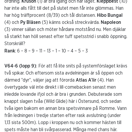
ordning.
Kruson
(1) är bra igång och har läget.
Kleppbest
(10)
har inte alls fått till det på slutet men får inte glömmas. Han
har hög träffprocent (8/39) och tål distansen.
Hibo Bungal
(4) och
Py Bläsen
(5) känns också streckvärda.
Napoleon
(3) vinner sällan och möter hårdare motstånd nu. Men djäklar
så starkt han höll senast efter tuff spetsstrid i snabb öppning.
Storskräll?
Rank
: 6 – 8 – 9 – 11 – 13 – 1 – 10 – 4 – 5 – 3
V64-6 (lopp 9)
: För att få lite snits på systemförslaget krävs
två spikar. Och eftersom sista avdelningen är så öppen och
därmed ”dyr”, väljer jag att förorda
Atlas A’lir
(4). Han
övertygade väl inte direkt i lill-comebacken senast men
inledde lovande ifjol och är bra i grunden. Debuterade som
knappt slagen tvåa (Wild Glide) här i Östersund, och sedan
tvåa igen bakom en annan bra spetsvinnare på Romme. Vann
från ledningen i tredje starten efter rask avslutning (under
1,13 sista 500m). Lopp i kroppen nu och kommer hästen till
spets måste han bli svårpasserad. Många med chans här.