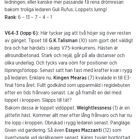
ledningen, eller kanske mer passande få rena drömresan
bakom troliga ledaren Guli Rufus. Loppets luring!
Rank
: 6 – 13 – 7 – 4 – 1
V64-3 (lopp 6):
Här tycker jag att två höjer sig över resten
av gänget. Tipset till
G.K.Talisman
(10) som gjort det väldigt
bra och har härdats i skarp V75-konkurrens. Hästen är
allroundbetonad. Stark och rejäl, går på alla distanser och
olika underlag. Och tycks vara oöm för positioner och
löpningsförlopp. Senast satt han fast med krafter kvar i rygg
på ledaren. Enklare nu.
Kingen Mearas
(7) kvalade in till E3-
final förra året. Fullt godkänd som uppanmäld i regidebuten
efter en tids frånvaro senast. Lär gå framåt en del med
loppet i kroppen. Släpps till tät?
Bakom dessa är loppet vidöppet.
Weightlessness
(1) är en
jättefin häst. Kommer allt mer efter lång frånvaro och har nu
tre lopp i kroppen. Obrukad i rygg ledaren senast. Pangläge.
Given vid gardering. Så även
Essyes Mazzanti
(12) som
övertygade vid skrällsegern senast. Känns tyvärr bortlottad