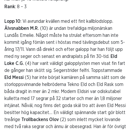
Rank
: 8 – 3
Lopp 10
: Vi avrundar kvällen med ett fint kallblodslopp.
Älvsnabben M.R.
(10) är undan trefaldiga miljonärskan
Lundås Emelie. Något måste ha strulat eftersom han inte
kommit igång förrän sent i höstas med tävlingsdebut som 5-
åring 17/11. Vann då direkt och efter galopp har han följt upp
med ny seger och senast en andraplats på fin 30-tid.
Eld
Loke C.G.
(4) har varit väldigt galopplysten men visat fin fart
de gånger han skött sig. Segerstrider felfri. Toppstammade
Eld Messi
(5) har inte börjat karriären på samma sätt som de
storloppsvinnande helbröderna Tekno Eld och Eld Rask som
båda dragit in mer än 2 mkr. Modern Eldsiri var odiskutabel
kulletta med 17 segrar på 32 starter och mer än 1,8 miljoner
intjänat. Nåväl, nog finns det goda skäl tro att även Eld Messi
besitter hög kapacitet… En väldigt spännande start gör blott
treårige
Trollbackens Olov
(2) som inlett mycket lovande
med två raka segrar och ännu är obesegrad. Han är för övrigt