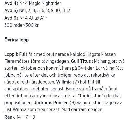
Avd 4
) Nr 4 Magic Nightrider
Avd 5
) Nr 1, 3, 4, 5, 6, 8, 9, 10, 11, 13
Avd 6
) Nr 4 Atlas A’lir
300 rader/300 kr
Övriga lopp
Lopp 1
: Fullt fält med orutinerade kallblod i lägsta klassen.
Flera möttes förra tävlingsdagen.
Guli Titus
(14) har gjort två
starter i oktober och kommit hem på 34-tider. Lär väl ha fått
jobba på lite efter det och troligen redo att rekordsänka
något direkt i årsdebuten.
Willmia
(7) höll fint till
andraplatsen i debuten senast. Borde väl gå framåt något
efter det och är gynnad av att det är ”fördel ston” i den här
propositionen.
Undrums Prinsen
(9) var inte stort slagen av
just Willmia som trea senast. Med därframme igen.
Rank
: 14 – 7 – 9