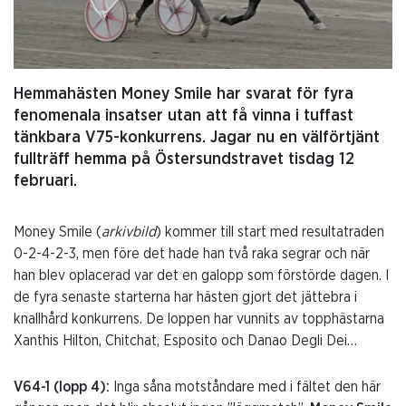
Hemmahästen Money Smile har svarat för fyra
fenomenala insatser utan att få vinna i tuffast
tänkbara V75-konkurrens. Jagar nu en välförtjänt
fullträff hemma på Östersundstravet tisdag 12
februari.
Money Smile (
arkivbild
) kommer till start med resultatraden
0-2-4-2-3, men före det hade han två raka segrar och när
han blev oplacerad var det en galopp som förstörde dagen. I
de fyra senaste starterna har hästen gjort det jättebra i
knallhård konkurrens. De loppen har vunnits av topphästarna
Xanthis Hilton, Chitchat, Esposito och Danao Degli Dei…
V64-1 (lopp 4):
Inga såna motståndare med i fältet den här