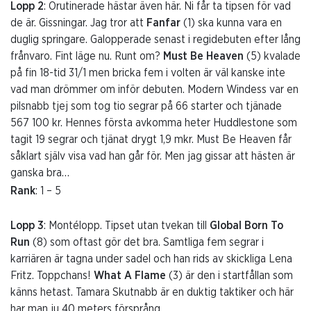
Lopp 2
: Orutinerade hästar även här. Ni får ta tipsen för vad
de är. Gissningar. Jag tror att
Fanfar
(1) ska kunna vara en
duglig springare. Galopperade senast i regidebuten efter lång
frånvaro. Fint läge nu. Runt om?
Must Be Heaven
(5) kvalade
på fin 18-tid 31/1 men bricka fem i volten är väl kanske inte
vad man drömmer om inför debuten. Modern Windess var en
pilsnabb tjej som tog tio segrar på 66 starter och tjänade
567 100 kr. Hennes första avkomma heter Huddlestone som
tagit 19 segrar och tjänat drygt 1,9 mkr. Must Be Heaven får
såklart själv visa vad han går för. Men jag gissar att hästen är
ganska bra…
Rank
: 1 – 5
Lopp 3
: Montélopp. Tipset utan tvekan till
Global Born To
Run
(8) som oftast gör det bra. Samtliga fem segrar i
karriären är tagna under sadel och han rids av skickliga Lena
Fritz. Toppchans!
What A Flame
(3) är den i startfållan som
känns hetast. Tamara Skutnabb är en duktig taktiker och här
har man ju 40 meters försprång.