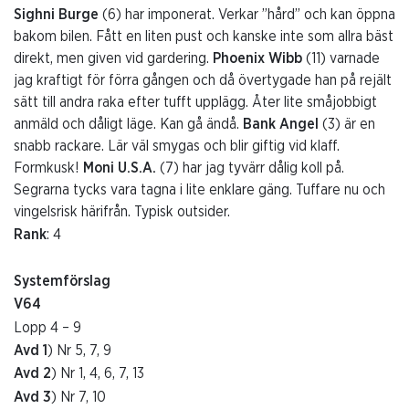
Sighni Burge
(6) har imponerat. Verkar ”hård” och kan öppna
bakom bilen. Fått en liten pust och kanske inte som allra bäst
direkt, men given vid gardering.
Phoenix Wibb
(11) varnade
jag kraftigt för förra gången och då övertygade han på rejält
sätt till andra raka efter tufft upplägg. Åter lite småjobbigt
anmäld och dåligt läge. Kan gå ändå.
Bank Angel
(3) är en
snabb rackare. Lär väl smygas och blir giftig vid klaff.
Formkusk!
Moni U.S.A.
(7) har jag tyvärr dålig koll på.
Segrarna tycks vara tagna i lite enklare gäng. Tuffare nu och
vingelsrisk härifrån. Typisk outsider.
Rank
: 4
Systemförslag
V64
Lopp 4 – 9
Avd 1
) Nr 5, 7, 9
Avd 2
) Nr 1, 4, 6, 7, 13
Avd 3
) Nr 7, 10