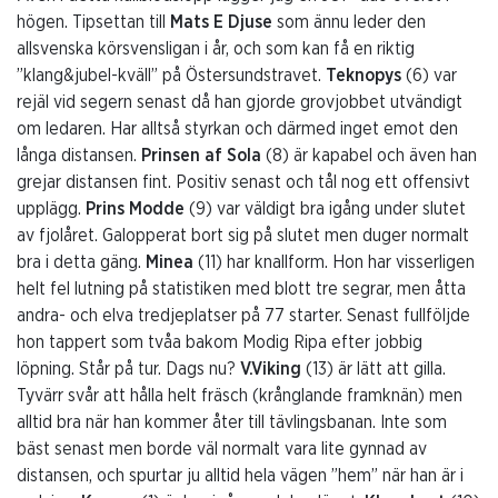
högen. Tipsettan till
Mats E Djuse
som ännu leder den
allsvenska körsvensligan i år, och som kan få en riktig
”klang&jubel-kväll” på Östersundstravet.
Teknopys
(6) var
rejäl vid segern senast då han gjorde grovjobbet utvändigt
om ledaren. Har alltså styrkan och därmed inget emot den
långa distansen.
Prinsen af Sola
(8) är kapabel och även han
grejar distansen fint. Positiv senast och tål nog ett offensivt
upplägg.
Prins Modde
(9) var väldigt bra igång under slutet
av fjolåret. Galopperat bort sig på slutet men duger normalt
bra i detta gäng.
Minea
(11) har knallform. Hon har visserligen
helt fel lutning på statistiken med blott tre segrar, men åtta
andra- och elva tredjeplatser på 77 starter. Senast fullföljde
hon tappert som tvåa bakom Modig Ripa efter jobbig
löpning. Står på tur. Dags nu?
V.Viking
(13) är lätt att gilla.
Tyvärr svår att hålla helt fräsch (krånglande framknän) men
alltid bra när han kommer åter till tävlingsbanan. Inte som
bäst senast men borde väl normalt vara lite gynnad av
distansen, och spurtar ju alltid hela vägen ”hem” när han är i