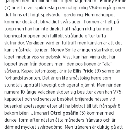
gången men det blir absolut ingen ”läggmatch”.
Money Smile
(7) är ett givet spikförslag i en riktigt rolig V64-omgång men
det finns ett högt spelvärde i gardering. Hemmahoppet
kommer dock att bli väldigt svårslagen. Formen är helt på
topp men han har inte direkt haft någon riktig tur med
löpningsförloppen och fullföljt strålande efter tuffa
slutrundor. Verkligen värd en fullträff men känslan är att det
kan småstrula lite igen. Money Smile är ingen startraket och
läget innebär viss vingelsrisk. Visst kan han vinna det här
loppet även från dödens men i den positionen är ”alla”
sårbara. Kapacitetsmässigt är inte
Ellis Pride
(9) sämre än
förhandsfavoriten. Det är en lite småstökig herre som
stundtals uppträtt knepigt och agerat ojämnt. Men när den
numera 10-årige valacken sköter sig besitter även han V75-
kapacitet och vid senaste besöket briljerade hästen vid
busenkel spetsseger efter att ha blixtrat till tät från spår 8
bakom bilen. Utmanar!
Otroligosåfin
(5) kommer med
dunkel form efter nästan åtta månaders frånvaro och är
därmed mycket svårbedömd. Men tränaren är duktig på att