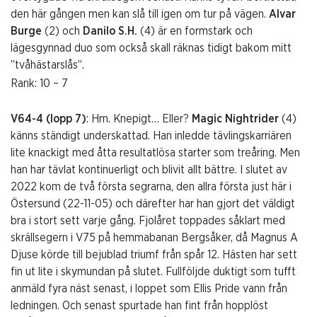
den här gången men kan slå till igen om tur på vägen.
Alvar
Burge
(2) och
Danilo S.H.
(4) är en formstark och
lägesgynnad duo som också skall räknas tidigt bakom mitt
”tvåhästarslås”.
Rank: 10 – 7
V64-4 (lopp 7)
: Hm. Knepigt… Eller?
Magic Nightrider
(4)
känns ständigt underskattad. Han inledde tävlingskarriären
lite knackigt med åtta resultatlösa starter som treåring. Men
han har tävlat kontinuerligt och blivit allt bättre. I slutet av
2022 kom de två första segrarna, den allra första just här i
Östersund (22-11-05) och därefter har han gjort det väldigt
bra i stort sett varje gång. Fjolåret toppades såklart med
skrällsegern i V75 på hemmabanan Bergsåker, då Magnus A
Djuse körde till bejublad triumf från spår 12. Hästen har sett
fin ut lite i skymundan på slutet. Fullföljde duktigt som tufft
anmäld fyra näst senast, i loppet som Ellis Pride vann från
ledningen. Och senast spurtade han fint från hopplöst