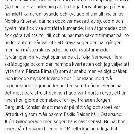
(4) finns det all anledning att ha höga förväntningar på. Han
har inlett karriären lovande och kvalade bl a in till finalen av
Norska Kriteriet, där han dock var nedsatt av sjukdom och
tyvärr inte fick visa sitt rätta kunnande. Han åtgärdades och
fick göra två starter till, och nu har man säkert trimmat på lite
under vintern. Går väl inte att kräva seger den här gången,
men han måste räknas tidigt och den välstammade
fyraåringen blir väldigt spännande att följa framöver. Flera
skrälldugliga bakom den nämnda kvartetten och jag väljer att
lyfta fram
Färsta Elma
(1) som är snabb men väldigt osäker.
Hon inledde mycket lovande hos Tjomsland med två
imponerande segrar under hösten som treåring. Sedan har
det mest bara strulat och hon hade varit borta i drygt ett år
innan hon gjorde comeback för nya tränaren Jörgen
Berglund. Känslan är att man är på rätt väg och stoet var
jätteduktig som tvåa bakom Eskils Balder här i Östersund
16/11. Galopperade med segerchans näst senast. Nu har hon
innerspåret bakom bilen och OM felfri kan hon duga fint i