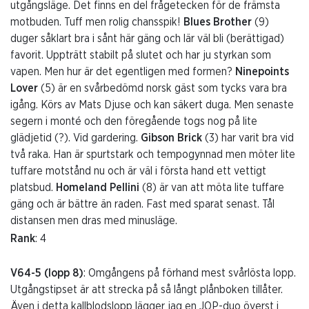
utgångsläge. Det finns en del frågetecken för de främsta
motbuden. Tuff men rolig chansspik!
Blues Brother
(9)
duger såklart bra i sånt här gäng och lär väl bli (berättigad)
favorit. Uppträtt stabilt på slutet och har ju styrkan som
vapen. Men hur är det egentligen med formen?
Ninepoints
Lover
(5) är en svårbedömd norsk gäst som tycks vara bra
igång. Körs av Mats Djuse och kan säkert duga. Men senaste
segern i monté och den föregående togs nog på lite
glädjetid (?). Vid gardering.
Gibson Brick
(3) har varit bra vid
två raka. Han är spurtstark och tempogynnad men möter lite
tuffare motstånd nu och är väl i första hand ett vettigt
platsbud.
Homeland Pellini
(8) är van att möta lite tuffare
gäng och är bättre än raden. Fast med sparat senast. Tål
distansen men dras med minusläge.
Rank
: 4
V64-5 (lopp 8)
: Omgångens på förhand mest svårlösta lopp.
Utgångstipset är att strecka på så långt plånboken tillåter.
Även i detta kallblodslopp lägger jag en JOP-duo överst i