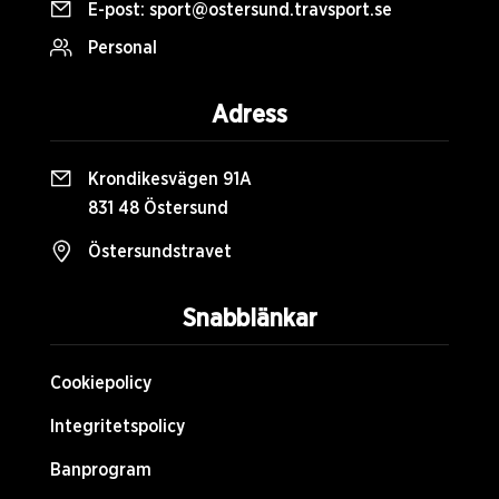
E-post:
sport@ostersund.travsport.se
Personal
Adress
Krondikesvägen 91A
831 48 Östersund
Östersundstravet
Snabblänkar
Cookiepolicy
Integritetspolicy
Banprogram