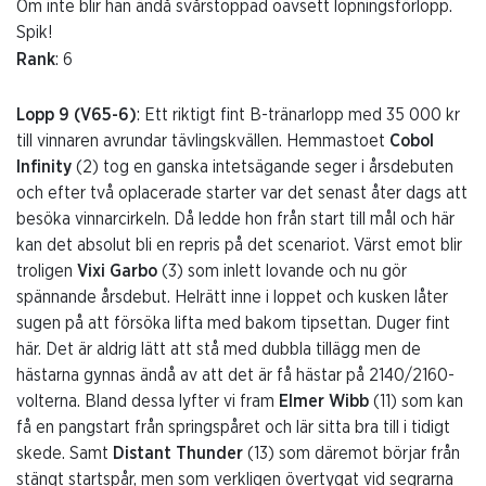
Om inte blir han ändå svårstoppad oavsett löpningsförlopp.
Spik!
Rank
: 6
Lopp 9 (V65-6)
: Ett riktigt fint B-tränarlopp med 35 000 kr
till vinnaren avrundar tävlingskvällen. Hemmastoet
Cobol
Infinity
(2) tog en ganska intetsägande seger i årsdebuten
och efter två oplacerade starter var det senast åter dags att
besöka vinnarcirkeln. Då ledde hon från start till mål och här
kan det absolut bli en repris på det scenariot. Värst emot blir
troligen
Vixi Garbo
(3) som inlett lovande och nu gör
spännande årsdebut. Helrätt inne i loppet och kusken låter
sugen på att försöka lifta med bakom tipsettan. Duger fint
här. Det är aldrig lätt att stå med dubbla tillägg men de
hästarna gynnas ändå av att det är få hästar på 2140/2160-
volterna. Bland dessa lyfter vi fram
Elmer Wibb
(11) som kan
få en pangstart från springspåret och lär sitta bra till i tidigt
skede. Samt
Distant Thunder
(13) som däremot börjar från
stängt startspår, men som verkligen övertygat vid segrarna