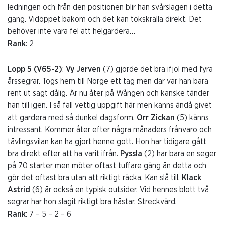
ledningen och från den positionen blir han svårslagen i detta
gäng. Vidöppet bakom och det kan tokskrälla direkt. Det
behöver inte vara fel att helgardera…
Rank
: 2
Lopp 5 (V65-2)
:
Vy Jerven
(7) gjorde det bra ifjol med fyra
årssegrar. Togs hem till Norge ett tag men där var han bara
rent ut sagt dålig. Är nu åter på Wången och kanske tänder
han till igen. I så fall vettig uppgift här men känns ändå givet
att gardera med så dunkel dagsform.
Orr Zickan
(5) känns
intressant. Kommer åter efter några månaders frånvaro och
tävlingsvilan kan ha gjort henne gott. Hon har tidigare gått
bra direkt efter att ha varit ifrån.
Pyssla
(2) har bara en seger
på 70 starter men möter oftast tuffare gäng än detta och
gör det oftast bra utan att riktigt räcka. Kan slå till.
Klack
Astrid
(6) är också en typisk outsider. Vid hennes blott två
segrar har hon slagit riktigt bra hästar. Streckvärd.
Rank
: 7 – 5 – 2 – 6