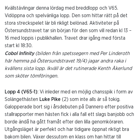
Kvällstävlingar denna lördag med breddlopp och V65.
Vidöppna och spelvänliga lopp. Den som hittar rätt på det
stora streckspelet lär bli rikligt belönad. Aktiviteter på
Östersundstravet tar sin början för den som vill redan kl 13 –
16 med loppis i publikhallen. Travet drar igång med första
start kl 18:30.
Cobol Infinity
(bilden från spetssegern med Per Linderoth
här hemma på Östersundstravet 19/4) jagar andra raka i
kvällens sista lopp. Ikväll är det rutinerade Kenth Åkerlund
som sköter tömföringen.
Lopp 4 (V65-1)
: Vi inleder med en möjlig chansspik i form av
Solängethästen
Luke Pike
(2) som inte alls är så tokig.
Galopperade bort sig i årsdebuten på Dannero efter positiva
stallrapporter men hästen fick i alla fall ett slags banjobb och
borde ändå ha gått framåt efter den lilla genomköraren.
Utgångsläget är perfekt och har tidigare öppnat riktigt bra
bakom bilen. Växer dessutom en klass om han hittar till