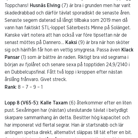
Toppchans!
Husnäs Elving
(7) är bra i grunden men har varit
skadedrabbad och därför tävlat sporadiskt de senaste åren.
Senaste segern daterad så långt tillbaka som 2019 men då
vann han faktiskt STL-loppet Säterbests Minne på Solänget.
Kanske värt notera att han också var före tipsettan när de
senast möttes på Dannero…
Kaksi
(9) är bra när hon sköter
sig och härifrån får hon en vettig smygresa. Passa även
Klack
Pansar
(1) som är bättre än raden. Riktigt bra vid segrarna i
början av fjolåret och senare sexa på topptiden 24,9/2140 i
en Dubbelcupsfinal. Fått två lopp i kroppen efter nästan
årslång frånvaro. Givet streck.
Rank
: 8 – 7 – 9 – 1
Lopp 8 (V65-5)
:
Kalle Taxam
(6) återkommer efter en liten
pust. Sexåringen har (nästan) uteslutande tävlat i betydligt
skarpare sammanhang än detta. Besitter hög kapacitet och
har imponerat vid flertal segrar. Han är startsnabb och lär
antingen spetsa direkt, alternativt släppas till tät efter en bit.