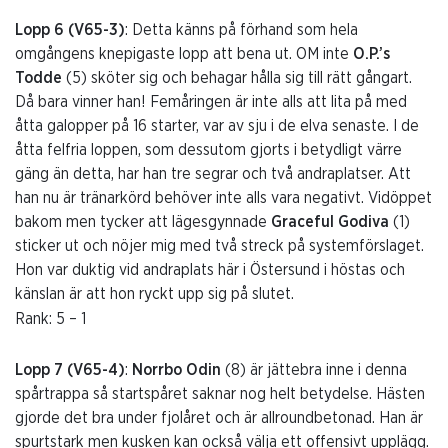
Lopp 6 (V65-3)
: Detta känns på förhand som hela
omgångens knepigaste lopp att bena ut. OM inte
O.P.’s
Todde
(5) sköter sig och behagar hålla sig till rätt gångart.
Då bara vinner han! Femåringen är inte alls att lita på med
åtta galopper på 16 starter, var av sju i de elva senaste. I de
åtta felfria loppen, som dessutom gjorts i betydligt värre
gäng än detta, har han tre segrar och två andraplatser. Att
han nu är tränarkörd behöver inte alls vara negativt. Vidöppet
bakom men tycker att lägesgynnade
Graceful Godiva
(1)
sticker ut och nöjer mig med två streck på systemförslaget.
Hon var duktig vid andraplats här i Östersund i höstas och
känslan är att hon ryckt upp sig på slutet.
Rank: 5 – 1
Lopp 7 (V65-4)
:
Norrbo Odin
(8) är jättebra inne i denna
spårtrappa så startspåret saknar nog helt betydelse. Hästen
gjorde det bra under fjolåret och är allroundbetonad. Han är
spurtstark men kusken kan också välja ett offensivt upplägg.