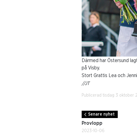
Därmed har Östersund lagt
på Visby.
Stort Grattis Lea och Jenn
//JT
Publicerad tisdag 3 oktober 
Senare nyhet
Provlopp
2023-10-06