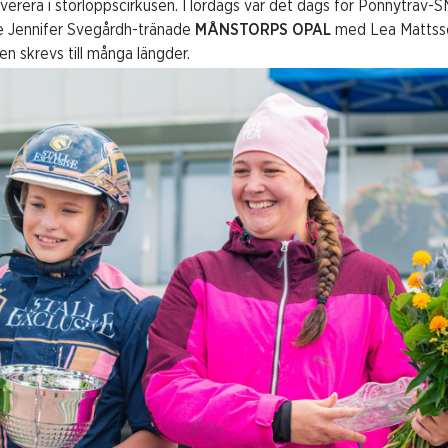
everera i storloppscirkusen. I lördags var det dags för Ponnytrav
e Jennifer Svegårdh-tränade
MÅNSTORPS OPAL
med Lea Mattsson
n skrevs till många längder.