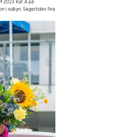
-SM 2023 Kat A på
 i sulkyn. Segertiden fina