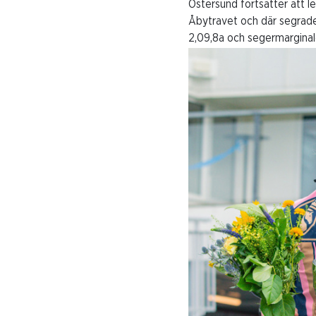
Östersund fortsätter att l
Åbytravet och där segrad
2,09,8a och segermarginale