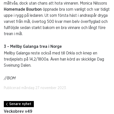
måltvåa, dock utan chans att hota vinnaren. Monica Nilssons
Homemade Bourbon
öppnade bra som vanligt och var tidigt
uppe i rygg på ledaren. Ut som första häst i andraspår dryga
varvet från mål, övertog 500 kvar men belv överflyglad och
fullföljde sedan starkt bakom en bra vinnare och långt före
trean i mål.
3 – Mellby Galanga trea i Norge
Mellby Galanga reste också med till Orkla och knep en
tredjeplats på 14,2/1800a. Även han körd av skicklige Dag
Sveinung Dalen.
//BOM
Publicerad måndag 27 november 2023.
Senare nyhet
Veckobrev v49