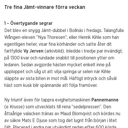
Tre fina Jämt-vinnare förra veckan
1 – Övertygande segrar
Det blev en snygg Jämt-dubbel i Bollnäs i fredags. Talangfulla
Wången-eleven ”Nya Thoresen”, eller Henrik Kihle som han
egentligen heter, visar fina körhänder och satte åter dit
fartfyllde
Vy Jerven
(arkivbild). Inledde i tredje par invändigt,
på 1300 kvar och rundade snabbt till positionen ytter om
ledaren. Sedan avgjorde hästen mycket enkelt inne på
upploppet och såg ut att vilja springa ur selen när Kihle
släppte av sista biten in mot mål. Häftigt intryck och såväl
häst som kusk blir spännande att följa framöver.
Ny triumf även för tappra evighetsmaskinen
Pannemanne
(e Krusse) som utvecklats till rena ”sedelpressen”. Den
åttaårige valacken tränas av Maud Blomqvist och kördes nu
av säkre Mats E Djuse som tog det lugnt från början i litet
fält. Placerad i andra par utvändigt redan efter 600 körda