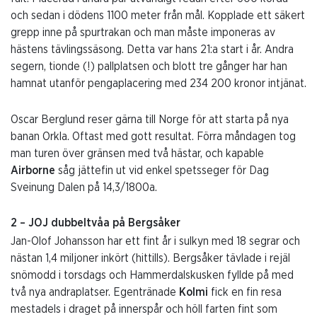
och sedan i dödens 1100 meter från mål. Kopplade ett säkert
grepp inne på spurtrakan och man måste imponeras av
hästens tävlingssäsong. Detta var hans 21:a start i år. Andra
segern, tionde (!) pallplatsen och blott tre gånger har han
hamnat utanför pengaplacering med 234 200 kronor intjänat.
Oscar Berglund reser gärna till Norge för att starta på nya
banan Orkla. Oftast med gott resultat. Förra måndagen tog
man turen över gränsen med två hästar, och kapable
Airborne
såg jättefin ut vid enkel spetsseger för Dag
Sveinung Dalen på 14,3/1800a.
2 – JOJ dubbeltvåa på Bergsåker
Jan-Olof Johansson har ett fint år i sulkyn med 18 segrar och
nästan 1,4 miljoner inkört (hittills). Bergsåker tävlade i rejäl
snömodd i torsdags och Hammerdalskusken fyllde på med
två nya andraplatser. Egentränade
Kolmi
fick en fin resa
mestadels i draget på innerspår och höll farten fint som