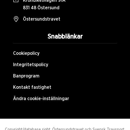
Krondikesvägen 91A
831 48 Östersund
Östersundstravet
Snabblänkar
Cookiepolicy
Integritetspolicy
Banprogram
Kontakt fastighet
Ändra cookie-inställningar
Copyright/database right, Östersundstravet och Svensk Travsport.