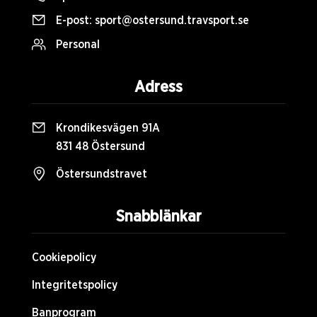
E-post:
sport@ostersund.travsport.se
Personal
Adress
Krondikesvägen 91A
831 48 Östersund
Östersundstravet
Snabblänkar
Cookiepolicy
Integritetspolicy
Banprogram