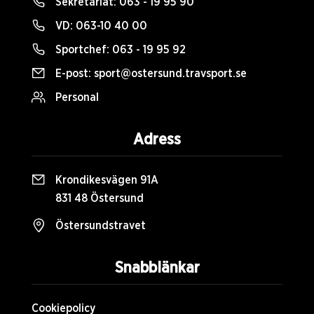
Sekretariat:
063 - 19 95 90
VD:
063-10 40 00
Sportchef:
063 - 19 95 92
E-post:
sport@ostersund.travsport.se
Personal
Adress
Krondikesvägen 91A
831 48 Östersund
Östersundstravet
Snabblänkar
Cookiepolicy