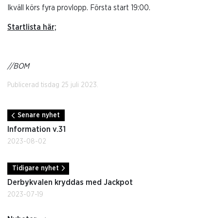
Ikväll körs fyra provlopp. Första start 19:00.
Startlista här;
//BOM
Publicerad tisdag 25 juli 2023.
Senare nyhet
Information v.31
2023-08-02
Tidigare nyhet
Derbykvalen kryddas med Jackpot
2023-07-19