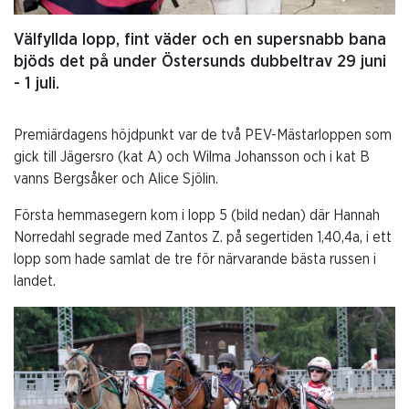
Välfyllda lopp, fint väder och en supersnabb bana
bjöds det på under Östersunds dubbeltrav 29 juni
- 1 juli.
Premiärdagens höjdpunkt var de två PEV-Mästarloppen som
gick till Jägersro (kat A) och Wilma Johansson och i kat B
vanns Bergsåker och Alice Sjölin.
Första hemmasegern kom i lopp 5 (bild nedan) där Hannah
Norredahl segrade med Zantos Z. på segertiden 1,40,4a, i ett
lopp som hade samlat de tre för närvarande bästa russen i
landet.