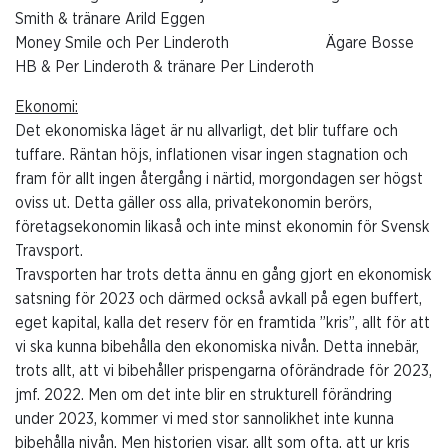
Smith & tränare Arild Eggen
Money Smile och Per Linderoth Ägare Bosse
HB & Per Linderoth & tränare Per Linderoth
Ekonomi:
Det ekonomiska läget är nu allvarligt, det blir tuffare och
tuffare. Räntan höjs, inflationen visar ingen stagnation och
fram för allt ingen återgång i närtid, morgondagen ser högst
oviss ut. Detta gäller oss alla, privatekonomin berörs,
företagsekonomin likaså och inte minst ekonomin för Svensk
Travsport.
Travsporten har trots detta ännu en gång gjort en ekonomisk
satsning för 2023 och därmed också avkall på egen buffert,
eget kapital, kalla det reserv för en framtida ”kris”, allt för att
vi ska kunna bibehålla den ekonomiska nivån. Detta innebär,
trots allt, att vi bibehåller prispengarna oförändrade för 2023,
jmf. 2022. Men om det inte blir en strukturell förändring
under 2023, kommer vi med stor sannolikhet inte kunna
bibehålla nivån. Men historien visar, allt som ofta, att ur kris