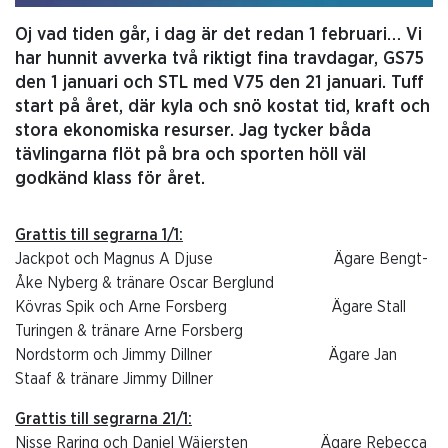
Oj vad tiden går, i dag är det redan 1 februari… Vi
har hunnit avverka två riktigt fina travdagar, GS75
den 1 januari och STL med V75 den 21 januari. Tuff
start på året, där kyla och snö kostat tid, kraft och
stora ekonomiska resurser. Jag tycker båda
tävlingarna flöt på bra och sporten höll väl
godkänd klass för året.
Grattis till segrarna 1/1:
Jackpot och Magnus A Djuse Ägare Bengt-
Åke Nyberg & tränare Oscar Berglund
Kövras Spik och Arne Forsberg Ägare Stall
Turingen & tränare Arne Forsberg
Nordstorm och Jimmy Dillner Ägare Jan
Staaf & tränare Jimmy Dillner
Grattis till segrarna 21/1:
Nisse Raring och Daniel Wäjersten Ägare Rebecca