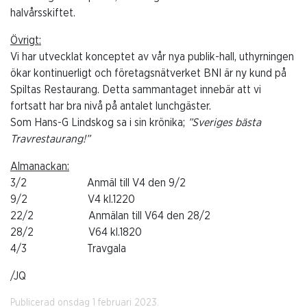
halvårsskiftet.
Övrigt:
Vi har utvecklat konceptet av vår nya publik-hall, uthyrningen
ökar kontinuerligt och företagsnätverket BNI är ny kund på
Spiltas Restaurang. Detta sammantaget innebär att vi
fortsatt har bra nivå på antalet lunchgäster.
Som Hans-G Lindskog sa i sin krönika;
”Sveriges bästa
Travrestaurang!”
Almanackan:
3/2 Anmäl till V4 den 9/2
9/2 V4 kl.1220
22/2 Anmälan till V64 den 28/2
28/2 V64 kl.1820
4/3 Travgala
/JQ
Publicerad onsdag 1 februari 2023.