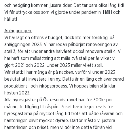
och nedgång kommer ljusare tider. Det tar bara olika lång tid!
Vi får uttrycka oss som vi gjorde under pandemin; Håll i och
håll ut!
Anläggningen:
Vi har lagt en offensiv budget, dock lite mer försiktig, på
anläggningen 2023. Vi har redan påbörjat renoveringen av
stall 3, för att under andra halvåret också renovera stall 4. Vi
har haft som målsättning att måla två stall per år vilket vi
gjort 2021 och 2022. Under 2023 målar vi ett stall.
Vår startbil har många år på nacken, varför vi under 2023
beslutat att investera i en ny. Detta är en lång och avancerad
produktions- och inköpsprocess. Vi hoppas bilen står klar
hösten 2023.
Alla hyresgäster på Östersundstravet har, för 300kr per
månad, fri tillgång till råspån. Priset har inte justerats för
hyresgästerna på mycket lång tid trots att både råvaran och
hanteringen blivit mycket dyrare. Därför måste vi justera
hanteringen och priset, men vi gör inte detta förrän vid