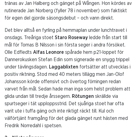
tränas av Jan Halberg och gänget på Wången. Hon kördes av
rutinerade Jan Norberg (fyller 78 i november) som faktiskt
för egen del gjorde säsongsdebut – och vann direkt.
Det blev alltså en fyrling på hemmaplan under lunchtravet i
onsdags. Treåriga stoet
Staro Roseway
ledde från start till
mål för Tomas B Nilsson i sin första seger i andra försöket.
Olle Edfledts
Alfas Leonore
spårade hem p21-loppet för
Dannerokusken Stefan Edin som signerade en snygg trippel
under tävlingsdagen.
Laggablixten
fortsätter att utvecklas i
positiv riktning. Stod med 40 meters tillägg men Jan-Olof
Johansson körde offensivt och övertog förningen redan
varvet från mål. Sedan hade man inga som helst problem att
glida undan till tredje årssegern.
Rötungen
skrällde via
spurtseger i tät upploppsstrid. Det sjuåriga stoet har ofta
varit ute i tuffa gäng och inte riktigt räckt till. Kul och
välförtjänt framgång för det glada gänget runt hästen med
Fredrik Norredahl i spetsen.