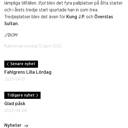
lämpliga tillfällen. Ifjol blev det fyra pallplatser på åtta starter
och i årets tredje start spurtade han in som trea.
Tredjeplatser blev det även för
Kung J.P.
och
Överstas
Sultan
.
//BOM
Publicerad onsdag 12 april 2023.
Senare nyhet
Fahlgrens Lilla Lördag
2023-04-13
Tidigare nyhet
Glad påsk
2023-04-06
Nyheter