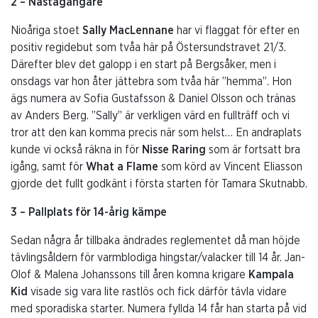
2 – Nästagångare
Nioåriga stoet
Sally MacLennane
har vi flaggat för efter en
positiv regidebut som tvåa här på Östersundstravet 21/3.
Därefter blev det galopp i en start på Bergsåker, men i
onsdags var hon åter jättebra som tvåa här ”hemma”. Hon
ägs numera av Sofia Gustafsson & Daniel Olsson och tränas
av Anders Berg. ”Sally” är verkligen värd en fullträff och vi
tror att den kan komma precis när som helst… En andraplats
kunde vi också räkna in för
Nisse Raring
som är fortsatt bra
igång, samt för
What a Flame
som körd av Vincent Eliasson
gjorde det fullt godkänt i första starten för Tamara Skutnabb.
3 – Pallplats för 14-årig kämpe
Sedan några år tillbaka ändrades reglementet då man höjde
tävlingsåldern för varmblodiga hingstar/valacker till 14 år. Jan-
Olof & Malena Johanssons till åren komna krigare
Kampala
Kid
visade sig vara lite rastlös och fick därför tävla vidare
med sporadiska starter. Numera fyllda 14 får han starta på vid