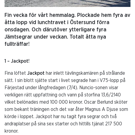
Fin vecka för vårt hemmalag. Plockade hem fyra av
åtta lopp vid lunchtravet i Östersund förra
onsdagen. Och därutöver ytterligare fyra
Jämtsegrar under veckan. Totalt åtta nya
fullträffar!
1 – Jackpot!
Fina löftet
Jackpot
har inlett tävlingskarriären på strålande
sätt. I sin blott sjätte start i livet segrade han i V75-lopp på
Färjestad under långfredagen (7/4). Nuncio-sonen visar
verkligen rätt uppfattning och vann på storfina 13,6/2140
vilket belönades med 100 000 kronor. Oscar Berlund sköter
som bekant träningen och det var åter Magnus A Djuse som
körde i loppet. Jackpot har nu tagit fyra segrar och två
andraplatser på sina sex starter och hittills tjänat 217 500
kronor.