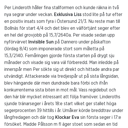
Per Linderoth håller fina stallformen och kunde räkna in två
nya segrar under veckan.
Exklusiva Liss
stod lite på tur efter
en positiv insats som fyra i Östersund 21/3. Nu reste man till
Bollnäs för start 4/4 och det blev en välförtjänt seger efter
en hel del grovjobb på 15,7/2640a. Per visade sedan upp
nyförvärvet
Invisible Sun
på Dannero under påskafton
(lördag 8/4) som imponerade stort som måletta på
15,3/2140. Femåringen gjorde första starten på drygt sju
månader och visade sig vara väl förberedd. Man inledde på
innerspår men Per sökte sig ut direkt och hittade andra par
utvändigt. Attackerade via tredjespår ut på sista långsidan,
blev hängande där men dundrade bara förbi och ifrån
konkurrenterna sista biten in mot mål. Vass regidebut och
den här blir mycket intressant att följa framöver. Linderoths
sjunde tränarseger i årets 18:e start vilket ger stallet höga
segerprocenten 39 hittills i år. Umåker körde breddtrav under
långfredagen och där tog
Klockar Eva
sin första seger i 17:e
försöket. Madde Pålsson m fl äger stoet som sedan en tid