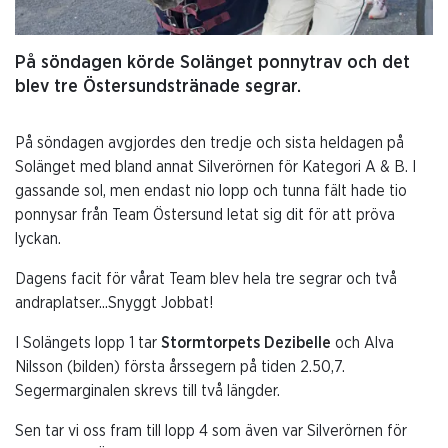
På söndagen körde Solänget ponnytrav och det
blev tre Östersundstränade segrar.
På söndagen avgjordes den tredje och sista heldagen på
Solänget med bland annat Silverörnen för Kategori A & B. I
gassande sol, men endast nio lopp och tunna fält hade tio
ponnysar från Team Östersund letat sig dit för att pröva
lyckan.
Dagens facit för vårat Team blev hela tre segrar och två
andraplatser...Snyggt Jobbat!
I Solängets lopp 1 tar
Stormtorpets Dezibelle
och Alva
Nilsson (bilden) första årssegern på tiden 2.50,7.
Segermarginalen skrevs till två längder.
Sen tar vi oss fram till lopp 4 som även var Silverörnen för