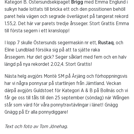
Kategori B. Östersundsekipaget
Brigg
med Emma Englund i
sulkyn hade lottats till bricka ett och den possitionen behöll
paret hela vägen och segrade överlägset på tangerat rekord
1.55,2. Det här var parets tredje årsseger. Stort Grattis Emma
till första segern i ett kranslopp!
I lopp 7 skulle Östersunds segermaskin nr ett,
Rustaq
, och
Eline Lundblad försöka sig på att ta sjätte raka
årssegern. Hur det gick? Seger såklart med fem och en halv
längd på nya rekordet 2.02,4. Stort Grattis!
Nästa helg avgjörs Montè SM på Årjäng och förhoppningsvis
har vi några ponnysar på startlinjen från Jämtland. Veckan
därpå avgjörs Guldstoet för Kategori A & B på Bollnäs och vi
får ge oss till tåls till den 25 september (söndag) när Wången
står som värd för våra ponnytravtävlingar i länet! Gnägg
Gnägg på Er alla ponnydiggare!
Text och foto av Tom Jönehag.