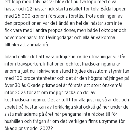
ett lopp med tolv hästar blev det nu två lopp med elva
hästar och 22 hästar fick starta istället för tolv. Båda loppen
med 25 000 kronor i förstapris förstås. Trots delningen av
den propositionen var det ändå en hel del hästar som inte
fick vara med i andra propositioner, men både i oktober och
november har vi tre tävlingsdagar och alla är välkomna
tillbaka att anmäla då.
Ibland gäller det att vara ödmjuk inför de utmaningar vi står
inför i travsporten. Inflationen och kostnadsökningarna är
enorma just nu, i skrivande stund höjdes dessutom styrräntan
med 100 procentenheter och det är den högsta höjningen på
över 30 år. Ökade prismedel är förstås ett stort önskemål
inför 2023 för att om möjligt täcka en del av
kostnadsökningarna. Det är tufft för alla just nu, så är det och
spelet på hästar kan av förklarliga skäl också gå ner under de
sista månaderna på året när pengarna inte räcker till för
hushållen och frågan är om det verkligen finns utrymme för
ökade prismedel 2023?