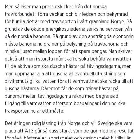
Men så läser man pressutskicket från det norska
travförbundet i förra veckan och blir ledsen och bekymrad
för hur illa det är med travsporten i vårt grannland Norge. På
grund av de ökade energikostnaderna sänks nu servicenivån
på de norska banorna. På grund av den ansträngda ekonomin
måste banorna nu dra ner på belysning på travbanorna och
minska ljuset mellan loppen för att spara pengar. Man skriver
också att man i största mån ska försöka behålla varmvatten
till de aktiva som ska duscha hästar på tävlingsdagarna, men
man uppmanar alla att duscha all eventuell utrustning som
blivit smutsig i kallvatten för att varmvattnet ska räcka till att
duscha hästarna. Däremot får de som tränar hästar på
banorna mellan tävlingsdagarna räkna med begränsad
tillgång till varmvatten eftersom besparingar i den norska
travsporten nu är ett måste.
Det är ingen rolig läsning från Norge och vi i Sverige ska vara
glada att ATG går så pass starkt som de gör med bra resultat
för såväl hästspelet, sportspelet och casinospelet hittills i år.