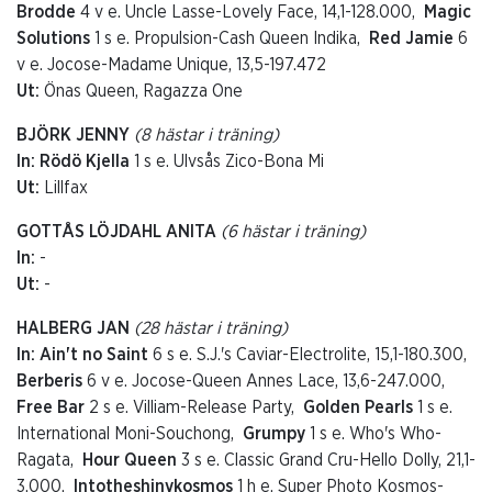
Brodde
4 v e. Uncle Lasse-Lovely Face, 14,1-128.000,
Magic
Solutions
1 s e. Propulsion-Cash Queen Indika,
Red Jamie
6
v e. Jocose-Madame Unique, 13,5-197.472
Ut:
Önas Queen, Ragazza One
BJÖRK JENNY
(8 hästar i träning)
In: Rödö Kjella
1 s e. Ulvsås Zico-Bona Mi
Ut:
Lillfax
GOTTÅS LÖJDAHL ANITA
(6 hästar i träning)
In:
-
Ut:
-
HALBERG JAN
(28 hästar i träning)
In: Ain't no Saint
6 s e. S.J.'s Caviar-Electrolite, 15,1-180.300,
Berberis
6 v e. Jocose-Queen Annes Lace, 13,6-247.000,
Free Bar
2 s e. Villiam-Release Party,
Golden Pearls
1 s e.
International Moni-Souchong,
Grumpy
1 s e. Who's Who-
Ragata,
Hour Queen
3 s e. Classic Grand Cru-Hello Dolly, 21,1-
3.000,
Intotheshinykosmos
1 h e. Super Photo Kosmos-