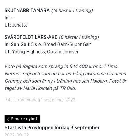
SKUTNABB TAMARA
(14 hästar i träning)
In:
-
Ut:
Junätta
SVÄRDFELDT LARS-ÅKE
(6 hästar i träning)
In: Sun Gait
5 s e. Broad Bahn-Super Gait
Ut:
Young Highness, Optandsprinsen
Foto på Ragata som sprang in 644 400 kronor i Timo
Nurmos regi och som nu har en 1-årig avkomma vid namn
Grumpy och som är ny i träning hos Jan Halberg. Fotot är
taget av Maria Holmén på TR Bild.
Publicerad torsdag 1 september 2022.
Senare nyhet
Startlista Provloppen lördag 3 september
2022-09-02