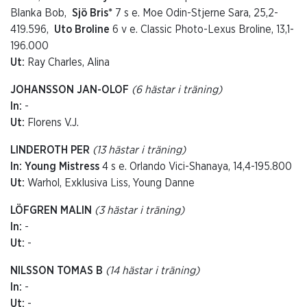
Blanka Bob,
Sjö Bris*
7 s e. Moe Odin-Stjerne Sara, 25,2-
419.596,
Uto Broline
6 v e. Classic Photo-Lexus Broline, 13,1-
196.000
Ut:
Ray Charles, Alina
JOHANSSON JAN-OLOF
(6 hästar i träning)
In:
-
Ut:
Florens V.J.
LINDEROTH PER
(13 hästar i träning)
In: Young Mistress
4 s e. Orlando Vici-Shanaya, 14,4-195.800
Ut:
Warhol, Exklusiva Liss, Young Danne
LÖFGREN MALIN
(3 hästar i träning)
In:
-
Ut:
-
NILSSON TOMAS B
(14 hästar i träning)
In:
-
Ut:
-