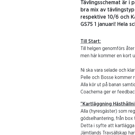
Tävlingsschemat är i p
bra mix av tävlingstyp
respektive 10/6 och Ka
GS75 1 januari! Hela sc
Till Start:
Till helgen genomförs åter
men här kommer en kort u
Ni ska vara selade och kla
Pelle och Bosse kommer run
Alla kör ut på banan samti
Coacherna ger er feedback 
”Kartläggning Hästhållni
Alla (hyresgäster) som regi
gödselhantering, från box ti
Detta i syfte att kartlägga 
Jämtlands Travsällskap har