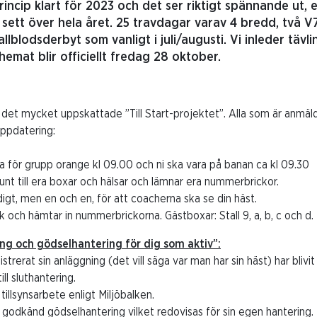
rincip klart för 2023 och det ser riktigt spännande ut, 
 sett över hela året. 25 travdagar varav 4 bredd, två 
llblodsderbyt som vanligt i juli/augusti. Vi inleder tä
hemat blir officiellt fredag 28 oktober.
 det mycket uppskattade ”Till Start-projektet”. Alla som är anmäld
ppdatering:
ra för grupp orange kl 09.00 och ni ska vara på banan ca kl 09.30
t till era boxar och hälsar och lämnar era nummerbrickor.
digt, men en och en, för att coacherna ska se din häst.
och hämtar in nummerbrickorna. Gästboxar: Stall 9, a, b, c och d.
ng och gödselhantering för dig som aktiv”:
strerat sin anläggning (det vill säga var man har sin häst) har bliv
ll sluthantering.
tillsynsarbete enligt Miljöbalken.
 godkänd gödselhantering vilket redovisas för sin egen hantering.