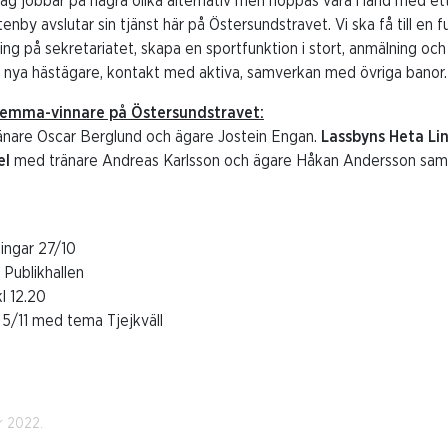
ag jobbar på några olika alternativ men hoppas vara i land med ett 
nby avslutar sin tjänst här på Östersundstravet. Vi ska få till en 
ing på sekretariatet, skapa en sportfunktion i stort, anmälning o
t; nya hästägare, kontakt med aktiva, samverkan med övriga banor.
hemma-vinnare på Östersundstravet:
nare Oscar Berglund och ägare Jostein Engan.
Lassbyns Heta Li
el
med tränare Andreas Karlsson och ägare Håkan Andersson sa
lingar 27/10
 Publikhallen
l 12.20
r 5/11 med tema Tjejkväll
r 2022.