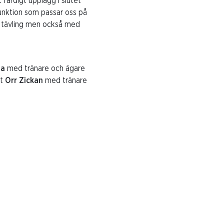
färdigt upplägg i slutet
funktion som passar oss på
ch tävling men också med
na
med tränare och ägare
mt
Orr Zickan
med tränare