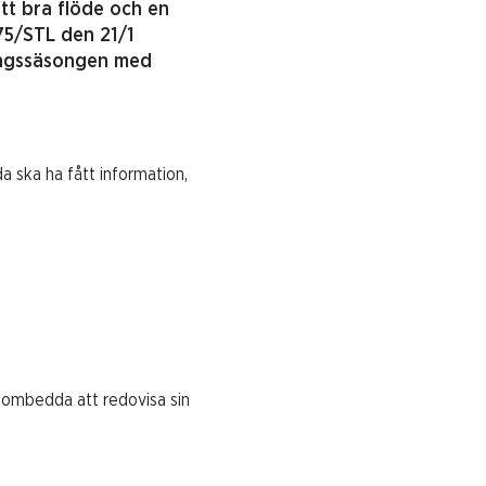
ett bra flöde och en
V75/STL den 21/1
vlingssäsongen med
a ska ha fått information,
it ombedda att redovisa sin