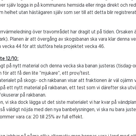
er själv logga in på kommunens hemsida eller ringa direkt och redo
 helhet utan hästägaren själv som ser till att detta blir registrerat
rrvärmeledning över travområdet har dragit ut på tiden. Orsaken 
k). Planen är att övergång av skogsbanan ska vara klar denna ve
vecka 44 för att slutföra hela projektet vecka 46.
e 12/10:
lagt på nytt material och denna vecka ska banan justeras (tisdag-on
 för att få den lite ”mjukare”, ett prov/test.
terialet på skogs- och rakbanan visar att fraktionen är väl ojämn vi
å ett nytt material på rakbanan, ett test som vi därefter ska utvä
fokuserar på rakbanan.
, vi ska dock lägga ut det siste materialet vi har kvar på vändpla
ckså väldigt nöjda med den nya banbelysningen, vi ska nu bara juste
mmer vara ca: 20 till 25% av full effekt.