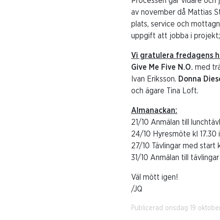
Processen går vidare och j
av november då Mattias Ste
plats, service och mottagn
uppgift att jobba i projek
Vi gratulera fredagens 
Give Me Five N.O.
med trä
Ivan Eriksson.
Donna Dies
och ägare Tina Loft.
Almanackan:
21/10 Anmälan till lunchtäv
24/10 Hyresmöte kl 17.30 i
27/10 Tävlingar med start k
31/10 Anmälan till tävlinga
Väl mött igen!
/JQ
Publicerad onsdag 19 oktobe