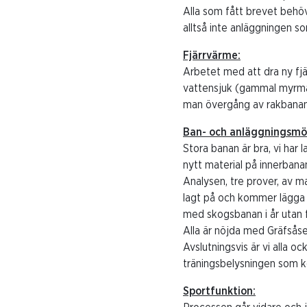
Alla som fått brevet behöv
alltså inte anläggningen som
Fjärrvärme:
Arbetet med att dra ny fjä
vattensjuk (gammal myrmar
man övergång av rakbanan 
Ban- och anläggningsmöt
Stora banan är bra, vi har 
nytt material på innerbanan
Analysen, tre prover, av ma
lagt på och kommer lägga p
med skogsbanan i år utan 
Alla är nöjda med Gräfsåsen
Avslutningsvis är vi alla o
träningsbelysningen som ko
Sportfunktion: