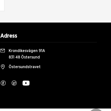
Adress
Krondikesvägen 91A
831 48 Östersund
Östersundstravet