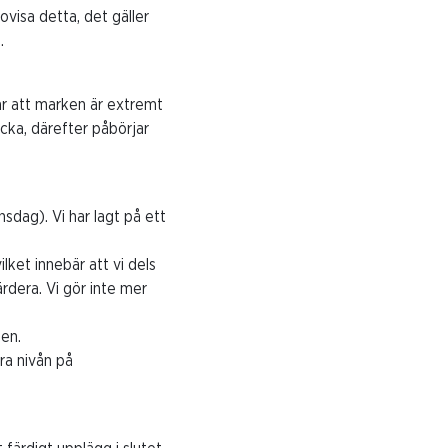
visa detta, det gäller
.
är att marken är extremt
cka, därefter påbörjar
sdag). Vi har lagt på ett
lket innebär att vi dels
rdera. Vi gör inte mer
nen.
ra nivån på