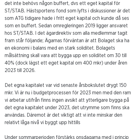
det inte behövs någon buffert, dvs ett eget kapital för
ST/STAB. Hästsportens fond som lyfts i diskussioner är det
som ATG tidigare hade i fritt eget kapital och kunde då ses
som en buffert. Sedan omregleringen 2019 ligger ansvaret
hos ST/STAB. I det ägardirektiv som alla medlemmar tagit
fram står följande; Ägarnas förväntan är att Bolaget ska ha
en ekonomi i balans med en stark soliditet. Bolagets
målsättning skall vara att bygga upp en soliditet om 30 till
40% (dock lägst ett eget kapital om 400 mkr) under åren
2023 till 2026.
Det egna kapitalet var vid senaste årsbokslutet drygt 150
mkr. Vi är nu i budgetprocessen för 2023 men med den ram
vi arbetar utifrån finns ingen avsikt att ytterligare bygga på
det egna kapitalet under 2023, det utrymme som finns ska
användas. Däremot är det viktigt att vi inte minskar den
relativt låga nivå vi byggt upp hittills
Under sommarperioden förstärks onsdagarna med i princip