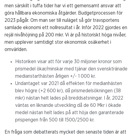
men särskilt i tuffa tider har vi ett gemensamt ansvar att
göra hållbara ekonomiska åtgärder. Budgetprocessen för
2023 pågår. Om man ser till nuläget så gör travsportens
samlade ekonomi ett nollresultat i år. Inför 2022 gjordes en
rejäl nivåhöjning på 200 mkr. Vi är på historiskt höga nivåer,
men upplever samtidigt stor ekonomisk osäkerhet i
omvärlden.
Historiken visar att för varje 30 miljoner kronor som
prismedel ökar/minskar med tjänar den svensktränade
medianstarthästen årligen +/- 1 000 kr.
Undantaget var 2021 då effekten för medianhästen
blev högre (+2 600 kr), då prismedelsökningen (38
mkr) nästan helt lades på breddsatsningar. I år, 2022
väntas en liknande utveckling då de 60 Mkr i ökade
medel nästan helt lades på att höja den garanterade
prispengen från 500 till 1500/2500 kr.
En fråga som debatterats mycket den senaste tiden är att