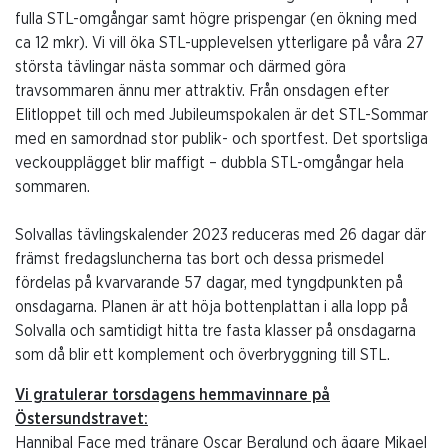
fulla STL-omgångar samt högre prispengar (en ökning med
ca 12 mkr). Vi vill öka STL-upplevelsen ytterligare på våra 27
största tävlingar nästa sommar och därmed göra
travsommaren ännu mer attraktiv. Från onsdagen efter
Elitloppet till och med Jubileumspokalen är det STL-Sommar
med en samordnad stor publik- och sportfest. Det sportsliga
veckoupplägget blir maffigt – dubbla STL-omgångar hela
sommaren.
Solvallas tävlingskalender 2023 reduceras med 26 dagar där
främst fredagsluncherna tas bort och dessa prismedel
fördelas på kvarvarande 57 dagar, med tyngdpunkten på
onsdagarna. Planen är att höja bottenplattan i alla lopp på
Solvalla och samtidigt hitta tre fasta klasser på onsdagarna
som då blir ett komplement och överbryggning till STL.
Vi gratulerar torsdagens hemmavinnare på
Östersundstravet:
Hannibal Face med tränare Oscar Berglund och ägare Mikael