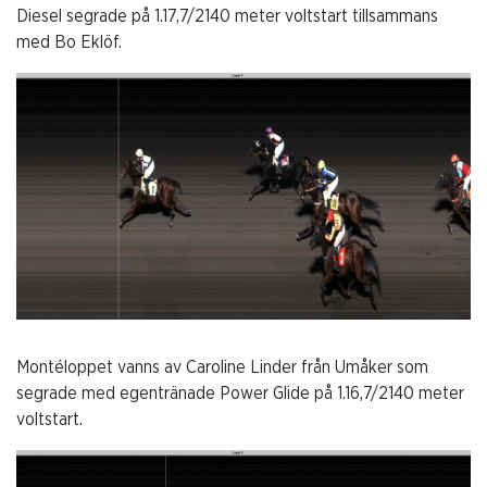
Diesel segrade på 1.17,7/2140 meter voltstart tillsammans
med Bo Eklöf.
Montéloppet vanns av Caroline Linder från Umåker som
segrade med egentränade Power Glide på 1.16,7/2140 meter
voltstart.