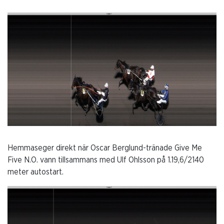
Hemmaseger direkt när Oscar Berglund-tränade Give Me
Five N.O. vann tillsammans med Ulf Ohlsson på 1.19,6/2140
meter autostart.