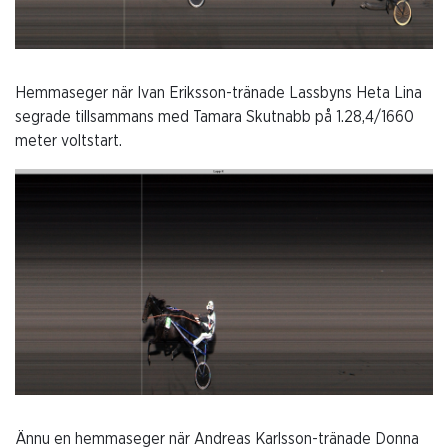
Hemmaseger när Ivan Eriksson-tränade Lassbyns Heta Lina
segrade tillsammans med Tamara Skutnabb på 1.28,4/1660
meter voltstart.
Ännu en hemmaseger när Andreas Karlsson-tränade Donna