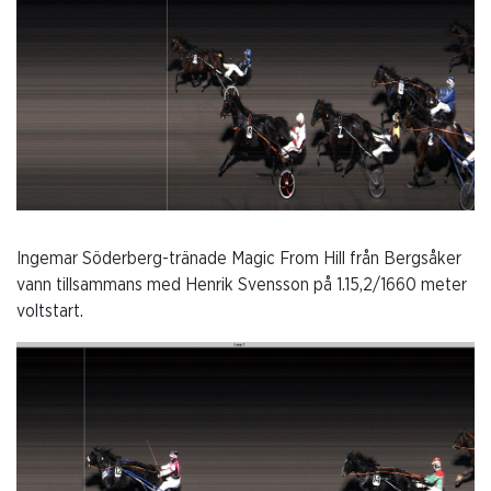
Ingemar Söderberg-tränade Magic From Hill från Bergsåker
vann tillsammans med Henrik Svensson på 1.15,2/1660 meter
voltstart.