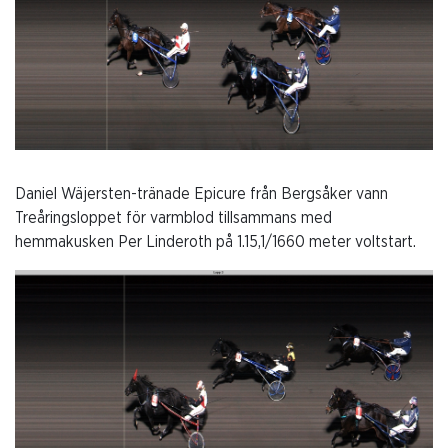
Daniel Wäjersten-tränade Epicure från Bergsåker vann
Treåringsloppet för varmblod tillsammans med
hemmakusken Per Linderoth på 1.15,1/1660 meter voltstart.