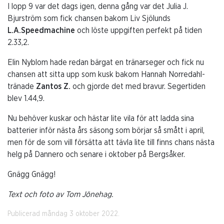
I lopp 9 var det dags igen, denna gång var det Julia J.
Bjurström som fick chansen bakom Liv Sjölunds
L.A.Speedmachine
och löste uppgiften perfekt på tiden
2.33,2.
Elin Nyblom hade redan bärgat en tränarseger och fick nu
chansen att sitta upp som kusk bakom Hannah Norredahl-
tränade
Zantos Z.
och gjorde det med bravur. Segertiden
blev 1.44,9.
Nu behöver kuskar och hästar lite vila för att ladda sina
batterier inför nästa års säsong som börjar så smått i april,
men för de som vill försätta att tävla lite till finns chans nästa
helg på Dannero och senare i oktober på Bergsåker.
Gnägg Gnägg!
Text och foto av Tom Jönehag.
Publicerad måndag 3 oktober 2022.