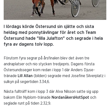
I lördags körde Östersund sin sjätte och sista
heldag med ponnytävlingar för året och Team
Östersund hade "lilla Julafton" och segrade i hela
fyra av dagens tolv lopp.
Förutom fyra segrar på årsfinalen blev det även tre
andraplatser och nio stycken tredjepris. Dagens första
Östersundsseger kom redan i lopp 1 där Anders Djuse-
tränade
Lill Allan
(bilden) segrade med Josefine Silverplatz i
sulkyn på segertiden 3.34,6.
Nästa fullträff kom i lopp 3 där Alva Nilsson satte sig upp
bakom Elin Nyblom-tränade
NordanåkersHotSpot
och
seglade runt på tiden 2.32,9.