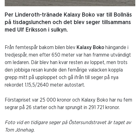
Per Linderoth-tränade Kalaxy Boko var till Bollnäs
på tisdagslunchen och det blev seger tillsammans
med Ulf Eriksson i sulkyn.
Från femtespår bakom bilen blev
Kalaxy Boko
hängande i
tredjespår, men efter 650 meter var han framme utvändigt
om ledaren. Där blev han kvar resten av loppet, men trots
den jobbiga resan kunde den femårige valacken koppla
grepp mitt på upploppet och gå ifrån till seger på nya
rekordet 1.15,5/2640 meter autostart.
Förstapriset var 25 000 kronor och Kalaxy Boko har nu fem
segrar på 26 starter och har sprungit in 291 721 kronor.
Foto vid en tidigare seger på Östersundstravet är taget av
Tom Jönehag.