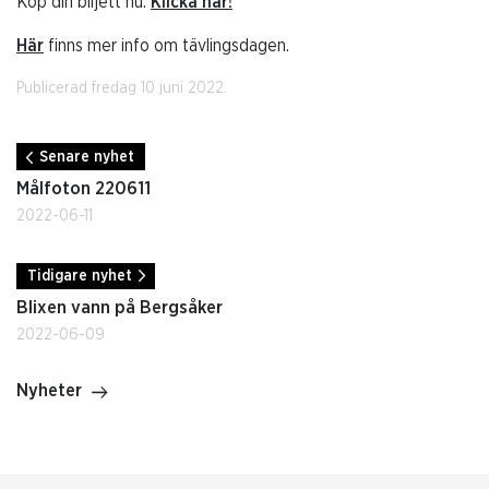
Köp din biljett nu.
Klicka här!
Här
finns mer info om tävlingsdagen.
Publicerad fredag 10 juni 2022.
Senare nyhet
Målfoton 220611
2022-06-11
Tidigare nyhet
Blixen vann på Bergsåker
2022-06-09
Nyheter