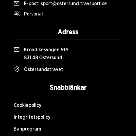
E-post:
sport@ostersund.travsport.se
Personal
Adress
Krondikesvägen 91A
831 48 Östersund
Östersundstravet
Snabblänkar
Cookiepolicy
Integritetspolicy
Banprogram