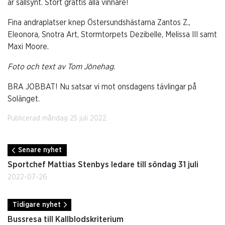
är sällsynt. Stort grattis alla vinnare!
Fina andraplatser knep Östersundshästarna Zantos Z.,
Eleonora, Snotra Art, Stormtorpets Dezibelle, Melissa III samt
Maxi Moore.
Foto och text av Tom Jönehag.
BRA JOBBAT! Nu satsar vi mot onsdagens tävlingar på
Solänget.
Publicerad måndag 25 juli 2022.
Senare nyhet
Sportchef Mattias Stenbys ledare till söndag 31 juli
2022-07-26
Tidigare nyhet
Bussresa till Kallblodskriterium