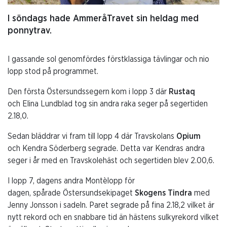
I söndags hade AmmeråTravet sin heldag med
ponnytrav.
I gassande sol genomfördes förstklassiga tävlingar och nio
lopp stod på programmet.
Den första Östersundssegern kom i lopp 3 där
Rustaq
och Elina Lundblad tog sin andra raka seger på segertiden
2.18,0.
Sedan bläddrar vi fram till lopp 4 där Travskolans
Opium
och Kendra Söderberg segrade. Detta var Kendras andra
seger i år med en Travskolehäst och segertiden blev 2.00,6.
I lopp 7, dagens andra Montèlopp för
dagen, spårade Östersundsekipaget
Skogens Tindra
med
Jenny Jonsson i sadeln. Paret segrade på fina 2.18,2 vilket är
nytt rekord och en snabbare tid än hästens sulkyrekord vilket