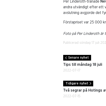
Per Linderoth-tränade
Ne
andra utvändigt efter ett v
avslutning avgjorde det fy
Förstapriset var 25 000 kr
Foto på Per Linderoth är 
Publicerad söndag 17 juli 202
Senare nyhet
Tips till måndag 18 juli
2022-07-17
Tidigare nyhet
Två segrar på Hotings 
2022-07-15