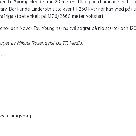
ver To Young
inledde från 20 meters tillägg och hamnade en bit 
arv. Där kunde Linderoth sitta kvar till 250 kvar när han vred på i t
raåriga stoet enkelt på 1.17,6/2660 meter voltstart.
onor och Never Tou Young har nu två segrar på nio starter och 120
taget av Mikael Rosenqvist på TR Media.
2.
avslutningsdag