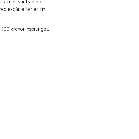
bak, men var framme i
redjespår, efter en fin
 100 kronor insprunget.