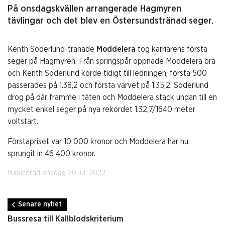
På onsdagskvällen arrangerade Hagmyren
tävlingar och det blev en Östersundstränad seger.
Kenth Söderlund-tränade
Moddelera
tog karriärens första
seger på Hagmyren. Från springspår öppnade Moddelera bra
och Kenth Söderlund körde tidigt till ledningen, första 500
passerades på 1.38,2 och första varvet på 1.35,2. Söderlund
drog på där framme i täten och Moddelera stack undan till en
mycket enkel seger på nya rekordet 1.32,7/1640 meter
voltstart.
Förstapriset var 10 000 kronor och Moddelera har nu
sprungit in 46 400 kronor.
Publicerad onsdag 20 juli 2022.
Senare nyhet
Bussresa till Kallblodskriterium