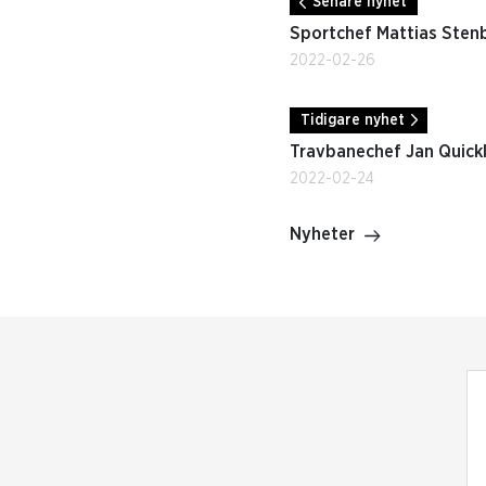
Senare nyhet
Sportchef Mattias Stenb
2022-02-26
Tidigare nyhet
Travbanechef Jan Quickl
2022-02-24
Nyheter