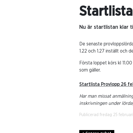
Startlist
Nu är startlistan klar
De senaste provloppslörda
1.22 och 1.27 inställt och 
Första loppet körs kl 11.00 
som gäller.
Startlista Provlopp 26 f
Har man missat anmälnings
inskrivningen under lörd
Publicerad fredag 25 februar