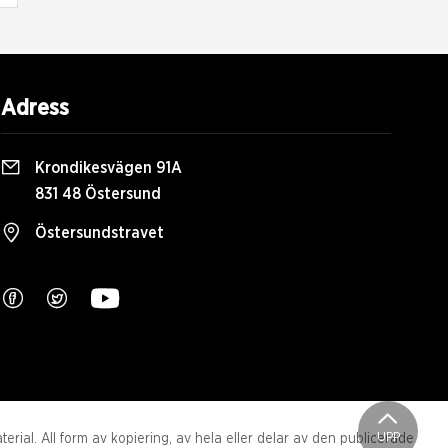
Adress
Krondikesvägen 91A
831 48 Östersund
Östersundstravet
UPP
ial. All form av kopiering, av hela eller delar av den publicerade