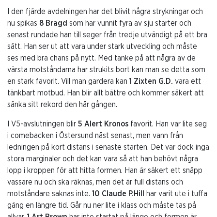
I den fjärde avdelningen har det blivit några strykningar och
nu spikas
8 Bragd
som har vunnit fyra av sju starter och
senast rundade han till seger från tredje utvändigt på ett bra
sätt. Han ser ut att vara under stark utveckling och måste
ses med bra chans på nytt. Med tanke på att några av de
värsta motståndarna har strukits bort kan man se detta som
en stark favorit. Vill man gardera kan
1 Zixten G.D.
vara ett
tänkbart motbud. Han blir allt bättre och kommer säkert att
sänka sitt rekord den här gången.
I V5-avslutningen blir
5 Alert Kronos
favorit. Han var lite seg
i comebacken i Östersund näst senast, men vann från
ledningen på kort distans i senaste starten. Det var dock inga
stora marginaler och det kan vara så att han behövt några
lopp i kroppen för att hitta formen. Han är säkert ett snäpp
vassare nu och ska räknas, men det är full distans och
motståndare saknas inte.
10 Claude P.Hill
har varit ute i tuffa
gäng en längre tid. Går nu ner lite i klass och måste tas på
allvar.
1 Art Brown
har inte startat på länge och formen är