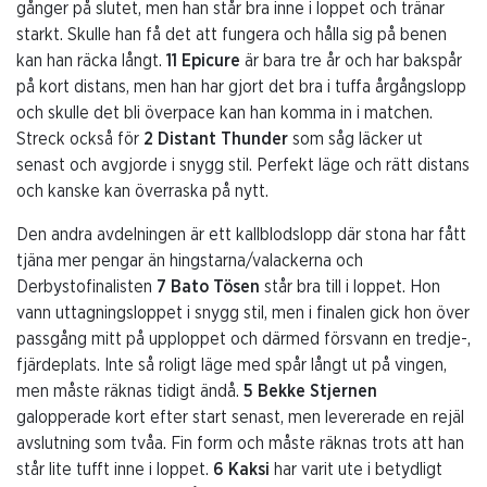
gånger på slutet, men han står bra inne i loppet och tränar
starkt. Skulle han få det att fungera och hålla sig på benen
kan han räcka långt.
11 Epicure
är bara tre år och har bakspår
på kort distans, men han har gjort det bra i tuffa årgångslopp
och skulle det bli överpace kan han komma in i matchen.
Streck också för
2 Distant Thunder
som såg läcker ut
senast och avgjorde i snygg stil. Perfekt läge och rätt distans
och kanske kan överraska på nytt.
Den andra avdelningen är ett kallblodslopp där stona har fått
tjäna mer pengar än hingstarna/valackerna och
Derbystofinalisten
7 Bato Tösen
står bra till i loppet. Hon
vann uttagningsloppet i snygg stil, men i finalen gick hon över
passgång mitt på upploppet och därmed försvann en tredje-,
fjärdeplats. Inte så roligt läge med spår långt ut på vingen,
men måste räknas tidigt ändå.
5 Bekke Stjernen
galopperade kort efter start senast, men levererade en rejäl
avslutning som tvåa. Fin form och måste räknas trots att han
står lite tufft inne i loppet.
6 Kaksi
har varit ute i betydligt