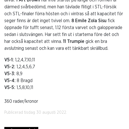
därmed svårbedömd, men han tävlade flitigt i STL-försök
och STL-finaler förra hösten och i vintras så att kapacitet för
seger finns är det inget tvivel om.
8 Emile Zola Sisu
fick
öppnade för tufft senast, 1.12 första varvet och galopperade
sedan i slutsvängen. Har sett fin ut i starterna före det och
har också kapacitet att vinna.
11 Trumpie
gick en bra
avslutning senast och kan vara ett tänkbart skrällbud.
V5-1:
1,2,4,7,10,11
V5-2:
1,2,4,5,6,7
V5-3:
8,9
V5-4:
8 Bragd
V5-5:
1,5,8,10,11
360 rader/kronor
Publicerad tisdag 30 augusti 2022.