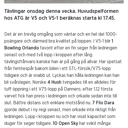
Tävlingar onsdag denna vecka. Huvudspelformen
hos ATG är V5 och V5-1 beräknas starta kl 17.45.
Det är en trevlig omgång som väntar och en hel del 1000-
poängare och därmed bra kvalitet på loppen. I V5-1 blir
1
Bowling Orlando
favorit efter en fin seger från ledningen
senast och med två lopp i kroppen efter lång
tävlingsfrånvaro kanske han är på gång på allvar. Har spetsat
från femtespår bakom bilen i ett STL-försök/V75-lopp
tidigare och är snabb ut. Lyckas han hålla ledningen kan han
bli svårslagen. Norske
4 Hush
tvingades till en alldeles för
tuff öppning i ett V75-lopp på Dannero, efter 1.12 första
varvet fick han press i ledningen och orkade sedan inte till
slut. Bättre distans och enklare motstånd nu.
7 Flix Dara
gjorde debut i ny regi senast, men orkade inte riktigt från
ledningen. Lopp i kroppen nu och har visat kapacitet som
duger för seger tidigare.
10 Open Sky
har svikit många