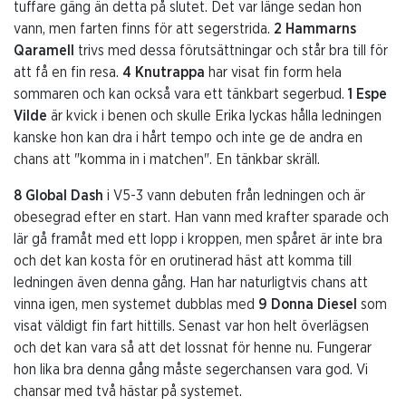
tuffare gäng än detta på slutet. Det var länge sedan hon
vann, men farten finns för att segerstrida.
2 Hammarns
Qaramell
trivs med dessa förutsättningar och står bra till för
att få en fin resa.
4 Knutrappa
har visat fin form hela
sommaren och kan också vara ett tänkbart segerbud.
1 Espe
Vilde
är kvick i benen och skulle Erika lyckas hålla ledningen
kanske hon kan dra i hårt tempo och inte ge de andra en
chans att "komma in i matchen". En tänkbar skräll.
8 Global Dash
i V5-3 vann debuten från ledningen och är
obesegrad efter en start. Han vann med krafter sparade och
lär gå framåt med ett lopp i kroppen, men spåret är inte bra
och det kan kosta för en orutinerad häst att komma till
ledningen även denna gång. Han har naturligtvis chans att
vinna igen, men systemet dubblas med
9 Donna Diesel
som
visat väldigt fin fart hittills. Senast var hon helt överlägsen
och det kan vara så att det lossnat för henne nu. Fungerar
hon lika bra denna gång måste segerchansen vara god. Vi
chansar med två hästar på systemet.