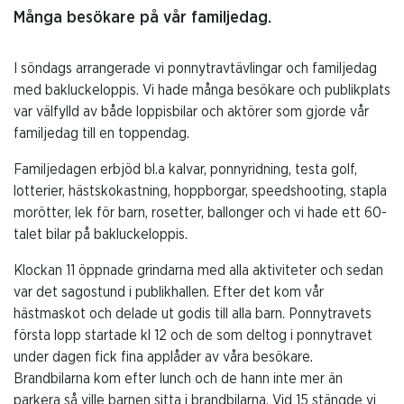
Många besökare på vår familjedag.
I söndags arrangerade vi ponnytravtävlingar och familjedag
med bakluckeloppis. Vi hade många besökare och publikplats
var välfylld av både loppisbilar och aktörer som gjorde vår
familjedag till en toppendag.
Familjedagen erbjöd bl.a kalvar, ponnyridning, testa golf,
lotterier, hästskokastning, hoppborgar, speedshooting, stapla
morötter, lek för barn, rosetter, ballonger och vi hade ett 60-
talet bilar på bakluckeloppis.
Klockan 11 öppnade grindarna med alla aktiviteter och sedan
var det sagostund i publikhallen. Efter det kom vår
hästmaskot och delade ut godis till alla barn. Ponnytravets
första lopp startade kl 12 och de som deltog i ponnytravet
under dagen fick fina applåder av våra besökare.
Brandbilarna kom efter lunch och de hann inte mer än
parkera så ville barnen sitta i brandbilarna. Vid 15 stängde vi