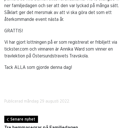
ner familjedagen och ser att den var lyckad på många sätt.
Såklart ger det mersmak av att vi ska göra det som ett
återkommande event nästa år.
GRATTIS!
Vi har gjort lottningen på er som registrerat er fribiljett via
tickster.com och vinnaren är Annika Ward som vinner en
travlektion på Östersundstravets Travskola.
Tack ALLA som gjorde denna dag!
Publicerad måndag 29 augusti 2022.
Senare nyhet
Tre hemmasegrar på Familjedagen