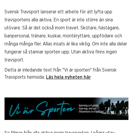
Svensk Travsport lanserar ett arbete för att lyfta upp
travsportens alla aktiva. En sport är inte större än sina
utövare. Så är det också inom travet. Skötare, hästägare,
banpersonal, tränare, kuskar, montéryttare, uppfödare och
många många fler. Allas insats är lika viktig. Om inte alla delar
fungerar så stannar sporten upp. Utan aktiva finns ingen
travsport.
Detta är inledande text från "Vi är sporten" från Svensk
Travsports hemsida.
Läs hela nyheten här
Se filmer från alla aktiva inom travsporten. I några utav