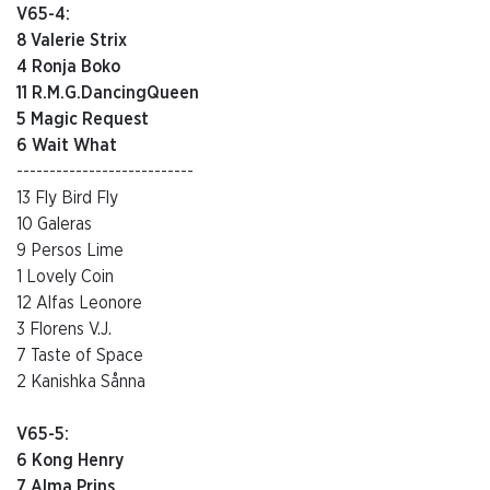
V65-4:
8 Valerie Strix
4 Ronja Boko
11 R.M.G.DancingQueen
5 Magic Request
6 Wait What
---------------------------
13 Fly Bird Fly
10 Galeras
9 Persos Lime
1 Lovely Coin
12 Alfas Leonore
3 Florens V.J.
7 Taste of Space
2 Kanishka Sånna
V65-5:
6 Kong Henry
7 Alma Prins