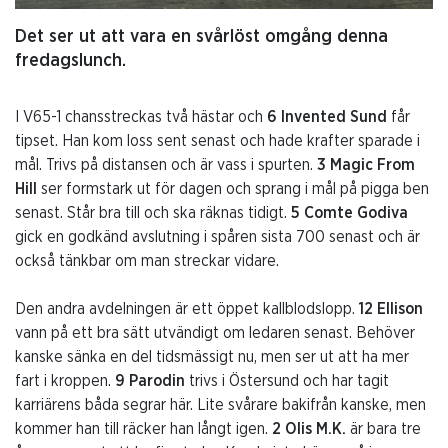
Det ser ut att vara en svårlöst omgång denna
fredagslunch.
I V65-1 chansstreckas två hästar och
6 Invented Sund
får
tipset. Han kom loss sent senast och hade krafter sparade i
mål. Trivs på distansen och är vass i spurten.
3 Magic From
Hill
ser formstark ut för dagen och sprang i mål på pigga ben
senast. Står bra till och ska räknas tidigt.
5 Comte Godiva
gick en godkänd avslutning i spåren sista 700 senast och är
också tänkbar om man streckar vidare.
Den andra avdelningen är ett öppet kallblodslopp.
12 Ellison
vann på ett bra sätt utvändigt om ledaren senast. Behöver
kanske sänka en del tidsmässigt nu, men ser ut att ha mer
fart i kroppen.
9 Parodin
trivs i Östersund och har tagit
karriärens båda segrar här. Lite svårare bakifrån kanske, men
kommer han till räcker han långt igen.
2 Olis M.K.
är bara tre