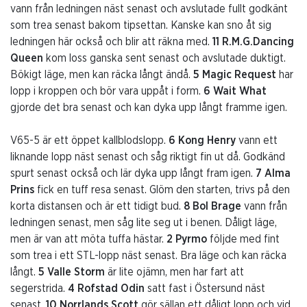
vann från ledningen näst senast och avslutade fullt godkänt
som trea senast bakom tipsettan. Kanske kan sno åt sig
ledningen här också och blir att räkna med.
11 R.M.G.Dancing
Queen
kom loss ganska sent senast och avslutade duktigt.
Bökigt läge, men kan räcka långt ändå.
5 Magic Request
har
lopp i kroppen och bör vara uppåt i form.
6 Wait What
gjorde det bra senast och kan dyka upp långt framme igen.
V65-5 är ett öppet kallblodslopp.
6 Kong Henry
vann ett
liknande lopp näst senast och såg riktigt fin ut då. Godkänd
spurt senast också och lär dyka upp långt fram igen.
7 Alma
Prins
fick en tuff resa senast. Glöm den starten, trivs på den
korta distansen och är ett tidigt bud.
8 Bol Brage
vann från
ledningen senast, men såg lite seg ut i benen. Dåligt läge,
men är van att möta tuffa hästar.
2 Pyrmo
följde med fint
som trea i ett STL-lopp näst senast. Bra läge och kan räcka
långt.
5 Valle Storm
är lite ojämn, men har fart att
segerstrida.
4 Rofstad Odin
satt fast i Östersund näst
senast.
10 Norrlands Scott
gör sällan ett dåligt lopp och vid