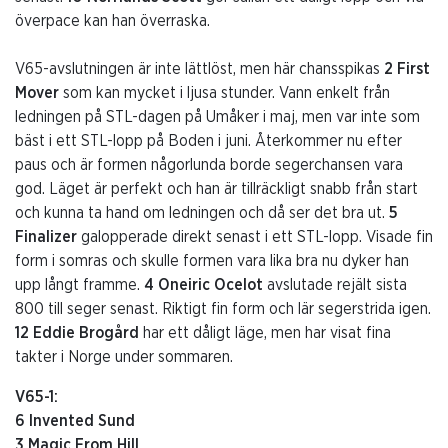
överpace kan han överraska.
V65-avslutningen är inte lättlöst, men här chansspikas
2 First
Mover
som kan mycket i ljusa stunder. Vann enkelt från
ledningen på STL-dagen på Umåker i maj, men var inte som
bäst i ett STL-lopp på Boden i juni. Återkommer nu efter
paus och är formen någorlunda borde segerchansen vara
god. Läget är perfekt och han är tillräckligt snabb från start
och kunna ta hand om ledningen och då ser det bra ut.
5
Finalizer
galopperade direkt senast i ett STL-lopp. Visade fin
form i somras och skulle formen vara lika bra nu dyker han
upp långt framme.
4 Oneiric Ocelot
avslutade rejält sista
800 till seger senast. Riktigt fin form och lär segerstrida igen.
12 Eddie Brogård
har ett dåligt läge, men har visat fina
takter i Norge under sommaren.
V65-1:
6 Invented Sund
3 Magic From Hill