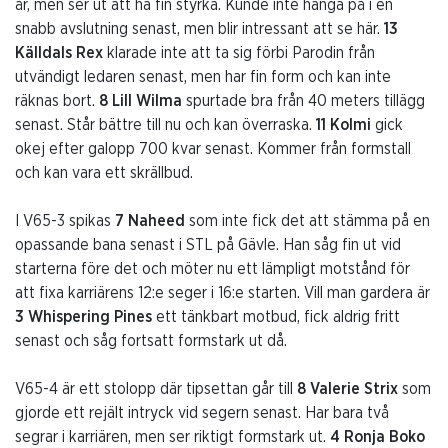
år, men ser ut att ha fin styrka. Kunde inte hänga på i en
snabb avslutning senast, men blir intressant att se här.
13
Källdals Rex
klarade inte att ta sig förbi Parodin från
utvändigt ledaren senast, men har fin form och kan inte
räknas bort.
8 Lill Wilma
spurtade bra från 40 meters tillägg
senast. Står bättre till nu och kan överraska.
11 Kolmi
gick
okej efter galopp 700 kvar senast. Kommer från formstall
och kan vara ett skrällbud.
I V65-3 spikas
7 Naheed
som inte fick det att stämma på en
opassande bana senast i STL på Gävle. Han såg fin ut vid
starterna före det och möter nu ett lämpligt motstånd för
att fixa karriärens 12:e seger i 16:e starten. Vill man gardera är
3 Whispering Pines
ett tänkbart motbud, fick aldrig fritt
senast och såg fortsatt formstark ut då.
V65-4 är ett stolopp där tipsettan går till
8 Valerie Strix
som
gjorde ett rejält intryck vid segern senast. Har bara två
segrar i karriären, men ser riktigt formstark ut.
4 Ronja Boko