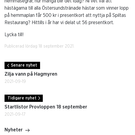
hemmasegrar, hur många blir det idag? Ni vet väl att
hästägarna till alla Östersundstränade hästar som vinner lopp
på hemmaplan får 500 kr i presentkort att nyttja på Spiltas
Restaurang? Hittills i år har vi delat ut 56 presentkort.
Lycka till!
Publicerad lördag 18 september 2021.
Senare nyhet
Zilja vann på Hagmyren
2021-09-19
Tidigare nyhet
Startlistor Provloppen 18 september
2021-09-17
Nyheter