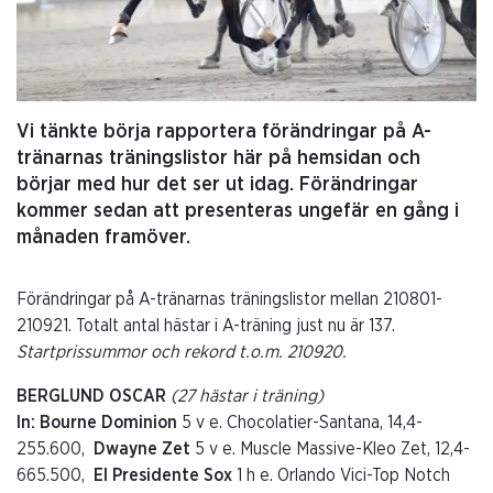
Vi tänkte börja rapportera förändringar på A-
tränarnas träningslistor här på hemsidan och
börjar med hur det ser ut idag. Förändringar
kommer sedan att presenteras ungefär en gång i
månaden framöver.
Förändringar på A-tränarnas träningslistor mellan 210801-
210921. Totalt antal hästar i A-träning just nu är 137.
Startprissummor och rekord t.o.m. 210920.
BERGLUND OSCAR
(27 hästar i träning)
In: Bourne Dominion
5 v e. Chocolatier-Santana, 14,4-
255.600,
Dwayne Zet
5 v e. Muscle Massive-Kleo Zet, 12,4-
665.500,
El Presidente Sox
1 h e. Orlando Vici-Top Notch