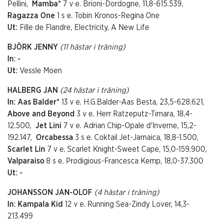
Pellini,
Mamba*
7 v e. Brioni-Dordogne, 11,8-615.539,
Ragazza One
1 s e. Tobin Kronos-Regina One
Ut:
Fille de Flandre, Electricity, A New Life
BJÖRK JENNY
(11 hästar i träning)
In: -
Ut:
Vessle Moen
HALBERG JAN
(24 hästar i träning)
In: Aas Balder*
13 v e. H.G.Balder-Aas Besta, 23,5-628.621,
Above and Beyond
3 v e. Herr Ratzeputz-Timara, 18,4-
12.500,
Jet Lini
7 v e. Adrian Chip-Opale d'Inverne, 15,2-
192.147,
Orcabessa
3 s e. Coktail Jet-Jamaica, 18,8-1.500,
Scarlet Lin
7 v e. Scarlet Knight-Sweet Cape, 15,0-159.900,
Valparaiso
8 s e. Prodigious-Francesca Kemp, 18,0-37.300
Ut: -
JOHANSSON JAN-OLOF
(4 hästar i träning)
In: Kampala Kid
12 v e. Running Sea-Zindy Lover, 14,3-
213.499