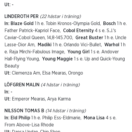
Ut: -
LINDEROTH PER
(22 hästar i träning)
In: Blaze Gold
1 h e. Tobin Kronos-Olympia Gold,
Bosch
1 h e.
Father Patrick-Kapriol Face,
Cobol Eternity
4 s e. S.J.'s
Caviar-Cobol Queen, 14,8-145.700,
Great Buster
1 h e. Uncle
Lasse-Dior Am,
Madiki
1 h e. Orlando Vici-Bullet,
Warhol
1 h
e. Raja Mirchi-Fabulous Image,
Young Girl
1 s e. Andover
Hall-Flying Young,
Young Maggie
1 s e. Up and Quick-Young
Beauty
Ut:
Clemenza Am, Elsa Mearas, Orongo
LÖFGREN MALIN
(4 hästar i träning)
In: -
Ut:
Emperor Mearas, Arya Karma
NILSSON TOMAS B
(14 hästar i träning)
In: Eld Philip
1 h e. Philip Ess-Eldmarie,
Mona Lisa
4 s e.
From Above-Lisa Rhode
Ut:
Dansa Undan, Chip Shop