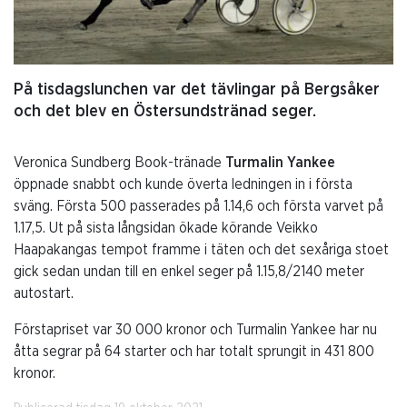
På tisdagslunchen var det tävlingar på Bergsåker
och det blev en Östersundstränad seger.
Veronica Sundberg Book-tränade
Turmalin Yankee
öppnade snabbt och kunde överta ledningen in i första
sväng. Första 500 passerades på 1.14,6 och första varvet på
1.17,5. Ut på sista långsidan ökade körande Veikko
Haapakangas tempot framme i täten och det sexåriga stoet
gick sedan undan till en enkel seger på 1.15,8/2140 meter
autostart.
Förstapriset var 30 000 kronor och Turmalin Yankee har nu
åtta segrar på 64 starter och har totalt sprungit in 431 800
kronor.