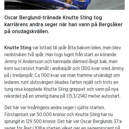
Oscar Berglund-tränade Knutte Sting tog
karriärens andra seger när han vann på Bergsåker
på onsdagskvällen.
Knutte Sting
var lottad till spår åtta bakom bilen, men blev
nedstruken två spår. Han togs lugnt från start av körande
Jimmy H Andersson och hamnade därmed långt bak, men
kom successivt framåt i andraspår och 1300 kvar vred Jimmy
på i tredjespår. Ca 1100 kvar var man framme utvändigt om
ledaren, runt slutsvängen ökades farten rejält och trots en
tung resa kopplade Knutte Sting greppet och vann på nya
rekordet på en smetig bana på 1.15,3/2140 meter autostart.
Det här var treåringens andra seger i sjätte starten.
Förstapriset var 50 000 kronor och Knutte Sting har nu
sprungit in 129 500 kronor. Det här var Oscar Berglunds 37:e
seger för året i 108:e starten vilket ger en segerprocent på