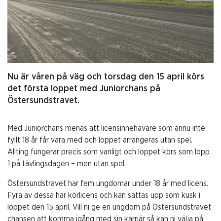
Nu är våren på väg och torsdag den 15 april körs
det första loppet med Juniorchans på
Östersundstravet.
Med Juniorchans menas att licensinnehavare som ännu inte
fyllt 18 år får vara med och loppet arrangeras utan spel.
Allting fungerar precis som vanligt och loppet körs som lopp
1 på tävlingsdagen – men utan spel.
Östersundstravet har fem ungdomar under 18 år med licens.
Fyra av dessa har körlicens och kan sättas upp som kusk i
loppet den 15 april. Vill ni ge en ungdom på Östersundstravet
chansen att komma igång med sin karriär så kan ni välja på