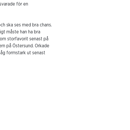
svarade för en
 och ska ses med bra chans.
ligt måste han ha bra
om storfavorit senast på
ern på Östersund. Orkade
åg formstark ut senast