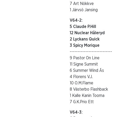
7 Art Nökkve
1 Järvsö Jansing
V64-2:
5 Claude P.Hill
12 Nuclear Håleryd
2 Lyckans Quick
3 Spicy Morique
---------------------------
9 Pastor On Line
11 Signe Summit
6 Summer Wind Ås
4 Florens V.J.
10 O.M.Flame
8 Västerbo Flashback
1 Kalle Kanin Tooma
7 G.K.Prio Ett
V64-3: