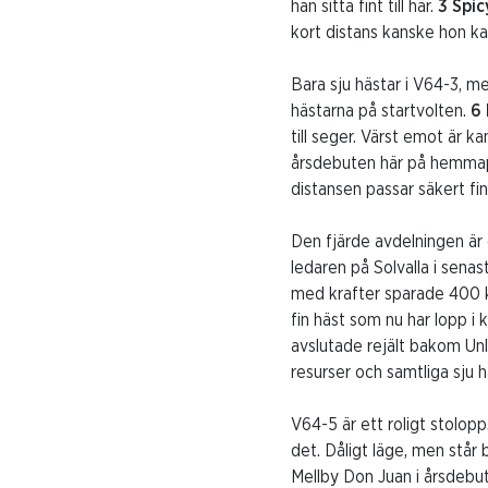
han sitta fint till här.
3 Spi
kort distans kanske hon ka
Bara sju hästar i V64-3, m
hästarna på startvolten.
6
till seger. Värst emot är k
årsdebuten här på hemmapl
distansen passar säkert fin
Den fjärde avdelningen är 
ledaren på Solvalla i sena
med krafter sparade 400 kva
fin häst som nu har lopp 
avslutade rejält bakom Un
resurser och samtliga sju h
V64-5 är ett roligt stolopp
det. Dåligt läge, men står 
Mellby Don Juan i årsdebut