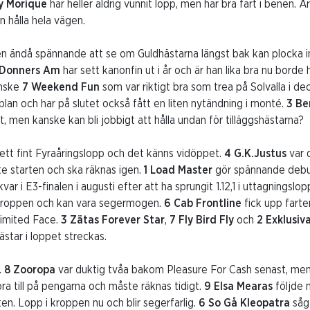
cy Morique
har heller aldrig vunnit lopp, men har bra fart i benen. Ä
n hålla hela vägen.
en ändå spännande att se om Guldhästarna längst bak kan plocka in
 Donners Am
har sett kanonfin ut i år och är han lika bra nu borde
anske
7 Weekend Fun
som var riktigt bra som trea på Solvalla i d
an och har på slutet också fått en liten nytändning i monté.
3 Be
t, men kanske kan bli jobbigt att hålla undan för tilläggshästarna?
ett fint Fyraåringslopp och det känns vidöppet.
4 G.K.Justus
var 
ste starten och ska räknas igen.
1 Load Master
gör spännande debut
r i E3-finalen i augusti efter att ha sprungit 1.12,1 i uttagningslo
i kroppen och kan vara segermogen.
6 Cab Frontline
fick upp farte
limited Face.
3 Zätas Forever Star
,
7 Fly Bird Fly
och
2 Exklusiva
ästar i loppet streckas.
.
8 Zooropa
var duktig tvåa bakom Pleasure For Cash senast, men 
bra till på pengarna och måste räknas tidigt.
9 Elsa Mearas
följde 
en. Lopp i kroppen nu och blir segerfarlig.
6 So Gå Kleopatra
såg 