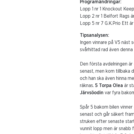
Programändringar:
Lopp 1 nr 1 Knockout Keepe
Lopp 2 nr 1 Belfort Rags är
Lopp 5 nr 7 G.K.Prio Ett är
Tipsanalysen:
Ingen vinnare på V5 näst s
svårhittad rad även denna
Den första avdelningen är 
senast, men kom tillbaka 
och han ska även hinna me
räknas.
5 Torpa Olea
är st
Järvsöodin
var fyra bakom
Spår 5 bakom bilen vinner o
senast och går säkert framå
struken efter senaste sta
vunnit lopp men är snabb f