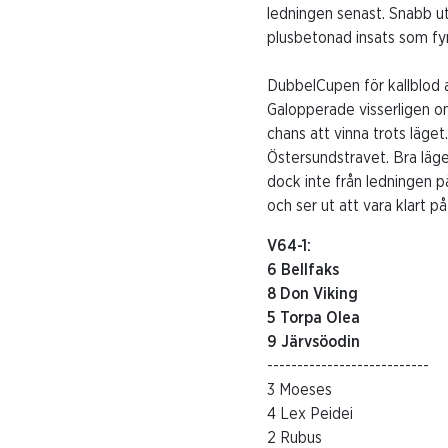
ledningen senast. Snabb u
plusbetonad insats som fyr
DubbelCupen för kallblod
Galopperade visserligen om
chans att vinna trots läget
Östersundstravet. Bra läg
dock inte från ledningen p
och ser ut att vara klart p
V64-1:
6 Bellfaks
8 Don Viking
5 Torpa Olea
9 Järvsöodin
---------------------------
3 Moeses
4 Lex Peidei
2 Rubus