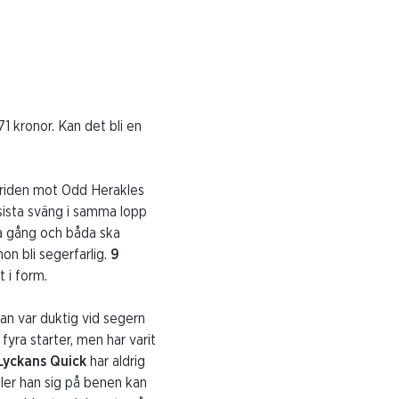
1 kronor. Kan det bli en
triden mot Odd Herakles
sista sväng i samma lopp
na gång och båda ska
on bli segerfarlig.
9
 i form.
an var duktig vid segern
 fyra starter, men har varit
Lyckans Quick
har aldrig
ller han sig på benen kan