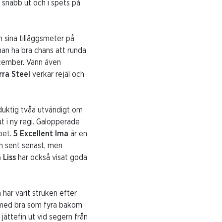
r snabb ut och i spets på
 sina tilläggsmeter på
 han ha bra chans att runda
ecember. Vann även
rra Steel
verkar rejäl och
duktig tvåa utvändigt om
 i ny regi. Galopperade
ppet.
5 Excellent Ima
är en
n sent senast, men
 Liss
har också visat goda
har varit struken efter
med bra som fyra bakom
jättefin ut vid segern från