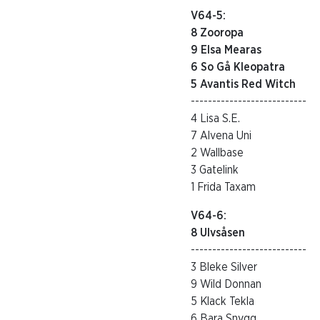
V64-5:
8 Zooropa
9 Elsa Mearas
6 So Gå Kleopatra
5 Avantis Red Witch
---------------------------
4 Lisa S.E.
7 Alvena Uni
2 Wallbase
3 Gatelink
1 Frida Taxam
V64-6:
8 Ulvsåsen
---------------------------
3 Bleke Silver
9 Wild Donnan
5 Klack Tekla
6 Bara Snygg