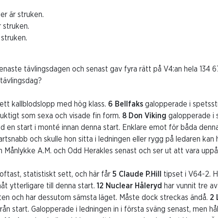
r är struken.
 struken.
 struken.
enaste tävlingsdagen och senast gav fyra rätt på V4:an hela 134 67
 tävlingsdag?
ett kallblodslopp med hög klass.
6 Bellfaks
galopperade i spetss
duktigt som sexa och visade fin form.
8 Don Viking
galopperade i 
d en start i monté innan denna start. Enklare emot för båda den
artsnabb och skulle hon sitta i ledningen eller rygg på ledaren kan h
 Månlykke A.M. och Odd Herakles senast och ser ut att vara uppåt
ftast, statistiskt sett, och här får
5 Claude P.Hill
tipset i V64-2. H
t ytterligare till denna start.
12 Nuclear Håleryd
har vunnit tre av
rten och har dessutom sämsta läget. Måste dock streckas ändå.
2 
rån start. Galopperade i ledningen in i första sväng senast, men hå