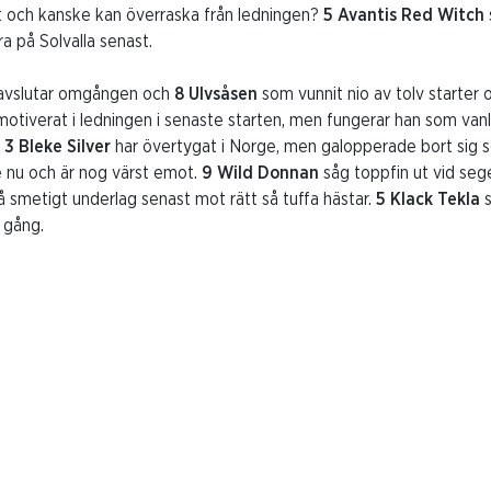
t och kanske kan överraska från ledningen?
5 Avantis Red Witch
a på Solvalla senast.
 avslutar omgången och
8 Ulvsåsen
som vunnit nio av tolv starter
otiverat i ledningen i senaste starten, men fungerar han som van
.
3 Bleke Silver
har övertygat i Norge, men galopperade bort sig s
e nu och är nog värst emot.
9 Wild Donnan
såg toppfin ut vid seg
å smetigt underlag senast mot rätt så tuffa hästar.
5 Klack Tekla
s
å gång.