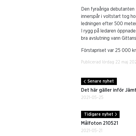
Den fyraåriga debutanten
innerspår i voltstart tog 
ledningen efter 500 meter
I rygg på ledaren öppnades
bra avslutning vann Gittan
Förstapriset var 25 000 kr
Publicerad lördag 22 maj 202
Senare nyhet
Det här gäller inför Jämt
2021-05-25
Tidigare nyhet
Målfoton 210521
2021-05-21