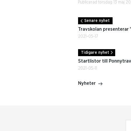
Publicerad torsdag 13 maj 20
Senare nyhet
Travskolan presenterar 
2021-05-17
Tidigare nyhet
Startlistor till Ponnytr
2021-05-11
Nyheter