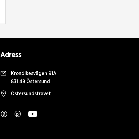
Adress
Krondikesvägen 91A
831 48 Östersund
Östersundstravet