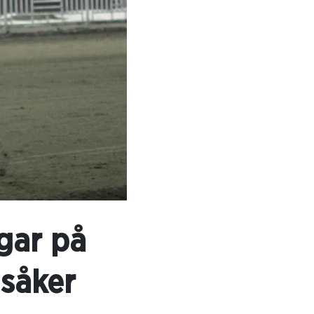
ngar på
såker