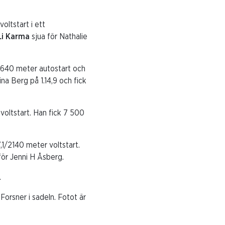
oltstart i ett
Li Karma
sjua för Nathalie
6/1640 meter autostart och
a Berg på 1.14,9 och fick
 voltstart. Han fick 7 500
,1/2140 meter voltstart.
för Jenni H Åsberg.
.
Forsner i sadeln. Fotot är