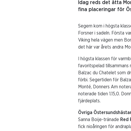
Idag reds det åtta Mo
fina placeringar för 
Segern kom i högsta klass
Forsner i sadeln. Första v
Viking hela vägen men Bona
det här var årets andra Mo
I högsta klassen för varmb
favoritspelad tillsammans
Balzac du Chatelet som dr
förbi. Segertiden för Balz
Monté, Donners Am notera
noterade tiden 1.15,0. Don
fjärdeplats.
Övriga Östersundshästar
Sanna Boije-tränade
Red 
fick nioåringen för andra