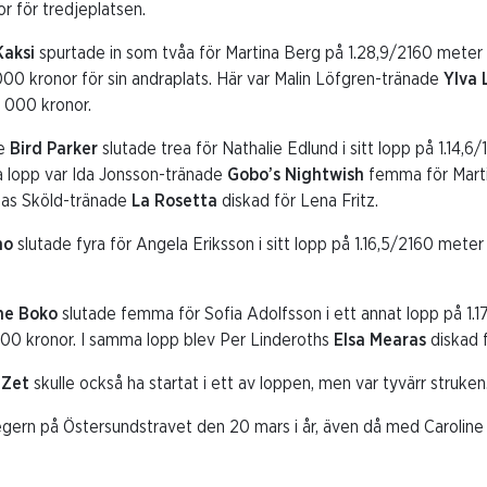
or för tredjeplatsen.
Kaksi
spurtade in som tvåa för Martina Berg på 1.28,9/2160 meter v
000 kronor för sin andraplats. Här var Malin Löfgren-tränade
Ylva 
2 000 kronor.
de
Bird Parker
slutade trea för Nathalie Edlund i sitt lopp på 1.14,
ma lopp var Ida Jonsson-tränade
Gobo’s Nightwish
femma för Martin
klas Sköld-tränade
La Rosetta
diskad för Lena Fritz.
no
slutade fyra för Angela Eriksson i sitt lopp på 1.16,5/2160 meter
ne Boko
slutade femma för Sofia Adolfsson i ett annat lopp på 1.17
00 kronor. I samma lopp blev Per Linderoths
Elsa Mearas
diskad 
 Zet
skulle också ha startat i ett av loppen, men var tyvärr struken
egern på Östersundstravet den 20 mars i år, även då med Caroline 