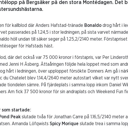
ntélopp på Bergsåker på den stora Montédagen. Det bl
Östersundshästarna.
en för kallblod där Anders Hafstad-tränade
Bonaldo
drog hårt i 
arvet passerades på 1.24,5 i stor ledningen, på sista varvet närmad
ldo höll undan till säker seger på 1.25,2/2140 meter. Förstaprise
ntéseger för Hafstads häst.
lod, där det också var 75 000 kronor i förstapris, var Per Lindero
 med Jenni H Åsberg. Åttaåringen följde hela loppet med som an
og hårt i ledningen, över upploppet försökte Donners Am gå i n
ac du Chatelet blev 1.14,4/2640 meter autostart vilket var nytt sve
de tiondelen sämre. På fjärdeplats i samma lopp inkom Daniel W
ners Am fick 37 500 kronor för sin andraplats och Weekend Fun fic
 som startade:
Pond Peak
slutade tvåa för Jonathan Carre på 1.16,5/2140 meter a
platsen. Amanda Löfqwists
Spicy Morique
slutade trea i samma lop