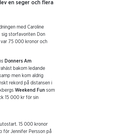
ev en seger och flera
ledningen med Caroline
e sig storfavoriten Don
t var 75 000 kronor och
ths
Donners Am
drahäst bakom ledande
ärkamp men kom aldrig
nskt rekord på distansen i
ikbergs
Weekend Fun
som
k 15 000 kr för sin
utostart. 15 000 kronor
p för Jennifer Persson på