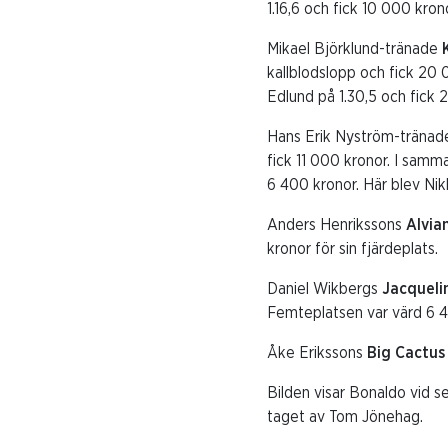
1.16,6 och fick 10 000 kron
Mikael Björklund-tränade
kallblodslopp och fick 20 
Edlund på 1.30,5 och fick 
Hans Erik Nyström-träna
fick 11 000 kronor. I sam
6 400 kronor. Här blev Ni
Anders Henrikssons
Alvia
kronor för sin fjärdeplats.
Daniel Wikbergs
Jacqueli
Femteplatsen var värd 6 4
Åke Erikssons
Big Cactus
Bilden visar Bonaldo vid s
taget av Tom Jönehag.